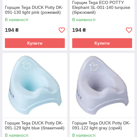
Горщик Tega ECO POTTY
Горщик Tega DUCK Potty DK-
Elephant SL-001-140 turquise
091-130 light pink (рожевий)
(бірюзовий)
В наявності
В наявності
194
194
₴
₴
Купити
Купити
Горщик Tega DUCK Potty DK-
Горщик Tega DUCK Potty DK-
091-129 light blue (блакитний)
091-122 light gray (сірий)
В наявності
В наявності