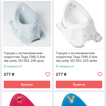
Горщик з антиковзаючим
Горщик з антиковзаючим
покриттям Tega OWLS Anti
покриттям Tega OWLS Anti
slip potty SO-001-106 grey
slip potty SO-001-103 white
(сірий)
(білий)
В наявності
В наявності
277
277
₴
₴
Купити
Купити