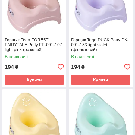
Горщик Tega FOREST
Горщик Tega DUCK Potty DK-
FAIRYTALE Potty FF-091-107
091-133 light violet
light pink (рожевий)
(фіолетовий)
В наявності
В наявності
194
194
₴
₴
Купити
Купити