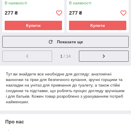
103 white (білий)
001-112 light green (зелений)
В наявності
В наявності
277
277
₴
₴
Купити
Купити
Показати ще
1
/ 14
Тут ви знайдете все необхідне для догляду: анатомічні
ванночки та гірки для безпечного купання, зручні горщики та
накладки на унітаз для привчання до туалету, а також стійкі
сходинки та підставки, що роблять процес догляду зручнішим
і для батьків. Кожен товар розроблено з урахуванням потреб
найменших.
Про нас