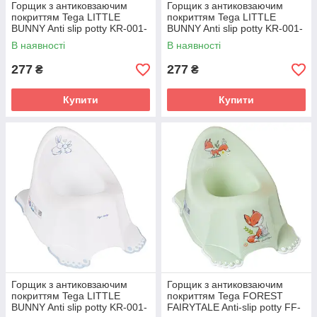
Горщик з антиковзаючим
Горщик з антиковзаючим
покриттям Tega LITTLE
покриттям Tega LITTLE
BUNNY Anti slip potty KR-001-
BUNNY Anti slip potty KR-001-
105 mint (м'ята)
104 powder pink (рожевий)
В наявності
В наявності
277
277
₴
₴
Купити
Купити
Горщик з антиковзаючим
Горщик з антиковзаючим
покриттям Tega LITTLE
покриттям Tega FOREST
BUNNY Anti slip potty KR-001-
FAIRYTALE Anti-slip potty FF-