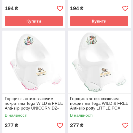
194
194
₴
₴
Купити
Купити
Горщик з антиковзаючим
Горщик з антиковзаючим
покриттям Tega WILD & FREE
покриттям Tega WILD & FREE
Anti-slip potty UNICORN DZ-
Anti-slip potty LITTLE FOX
001-103-JEDNOROŻEC-R
DZ-001-103-LISEK-Z white /
В наявності
В наявності
white / pink (білий / рожевий)
green (білий / зелений)
277
277
₴
₴