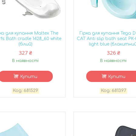
ка для купання Maltex The
Гірка для купання Tega 
fs Bath cradle 1428_60 white
CAT Anti slip bath seat PK-
(білий)
light blue (блакитний
327 ₴
326 ₴
В наявності
В наявності
Купити
Купити
681529
681397