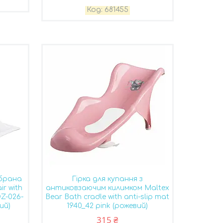
681455
мбрана
Гірка для купання з
r with
антиковзаючим килимком Maltex
DZ-026-
Bear Bath cradle with anti-slip mat
ий)
1940_42 pink (рожевий)
315 ₴