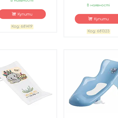
В наявності
В наявності
Купити
Купити
681419
681323