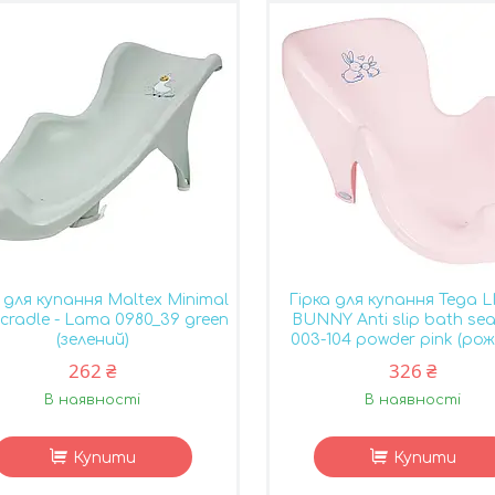
 для купання Maltex Minimal
Гірка для купання Tega L
cradle - Lama 0980_39 green
BUNNY Anti slip bath sea
(зелений)
003-104 powder pink (рож
262 ₴
326 ₴
В наявності
В наявності
Купити
Купити