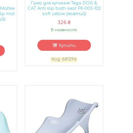
Гірка для купання Tega DOG &
Maltex
CAT Anti slip bath seat PK-003-102
slip mat
soft yellow (жовтий)
ий)
326 ₴
В наявності
Купити
681396