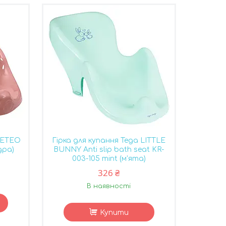
 METEO
Гірка для купання Tega LITTLE
дра)
BUNNY Anti slip bath seat KR-
003-105 mint (м'ята)
326 ₴
В наявності
Купити