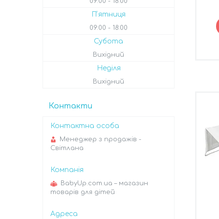
09:00
18:00
Пʼятниця
09:00
18:00
Субота
Вихідний
Неділя
Вихідний
Контакти
Менеджер з продажів -
Світлана
BabyUp.com.ua – магазин
товарів для дітей