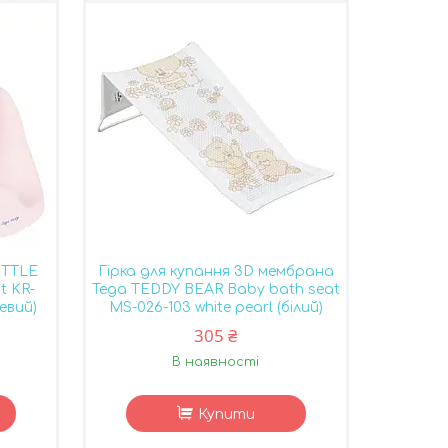
ITTLE
Гірка для купання 3D мембрана
t KR-
Tega TEDDY BEAR Baby bath seat
евий)
MS-026-103 white pearl (білий)
305 ₴
В наявності
Купити