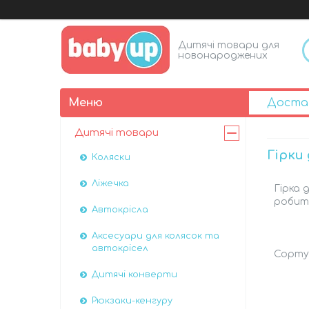
Дитячі товари для
новонароджених
Доста
Дитячі товари
Гірки
Коляски
Ліжечка
Гірка 
робит
Автокрісла
Аксесуари для колясок та
автокрісел
Дитячі конверти
Рюкзаки-кенгуру