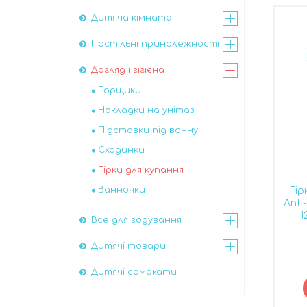
Дитяча кімната
Постільні приналежності
Догляд і гігієна
Горщики
Накладки на унітаз
Підставки під ванну
Сходинки
Гірки для купання
Ванночки
Гір
Anti
1
Все для годування
Дитячі товари
Дитячі самокати