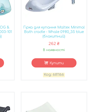
DOG &
Гірка для купання Maltex Minimal
003-101
Bath cradle - Whale 0980_35 blue
)
(блакитний)
262 ₴
В наявності
Купити
681166