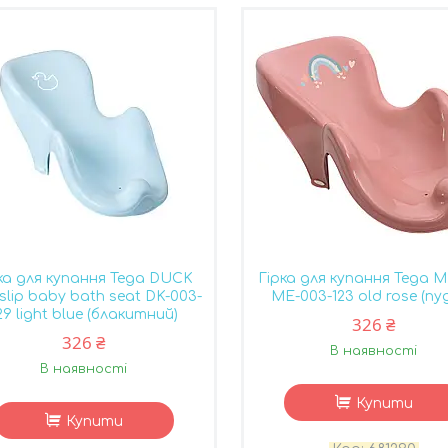
ка для купання Tega DUCK
Гірка для купання Tega
-slip baby bath seat DK-003-
ME-003-123 old rose (пу
29 light blue (блакитний)
326 ₴
326 ₴
В наявності
В наявності
Купити
Купити