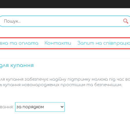
вка та оплата
Контакти
Запит на співпрац
 для купання
для купання забезпечує надійну підтримку малюка під час в
ь купання новонароджених простішим та безпечнішим.