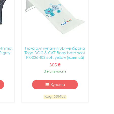
Minimal
Гірка для купання 3D мембрана
0 grey
Tega DOG & CAT Baby bath seat
PK-026-102 soft yellow (жовтий)
305 ₴
В наявності
Купити
681402