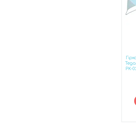
Гірк
Tega
PK-0