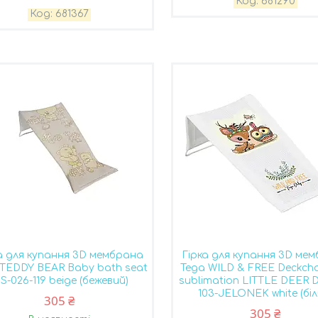
681290
681367
а для купання 3D мембрана
Гірка для купання 3D ме
 TEDDY BEAR Baby bath seat
Tega WILD & FREE Deckchai
S-026-119 beige (бежевий)
sublimation LITTLE DEER 
103-JELONEK white (біл
305 ₴
305 ₴