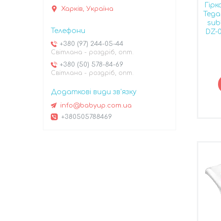
Гірк
Харків, Україна
Tega
sub
DZ-0
+380 (97) 244-05-44
Світлана - роздріб, опт.
+380 (50) 578-84-69
Світлана - роздріб, опт.
info@babyup.com.ua
+380505788469