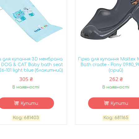
а для купання 3D мембрана
Гірка для купання Maltex 
 DOG & CAT Baby bath seat
Bath cradle - Pony 0980_9
26-101 light blue (блакитний)
(сірий)
305 ₴
262 ₴
В наявності
В наявності
Купити
Купити
681403
681165