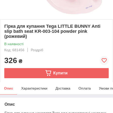
Гірка для купання Tega LITTLE BUNNY Anti
slip bath seat KR-003-104 powder pink
(рожевий)
В наявності
Код: 681456
Роздріб
326
₴
Купити
Опис
Характеристики
Доставка
Оплата
Умови п
Опис
Гірка для купання немовлят Tega має антиковзаючі накладки