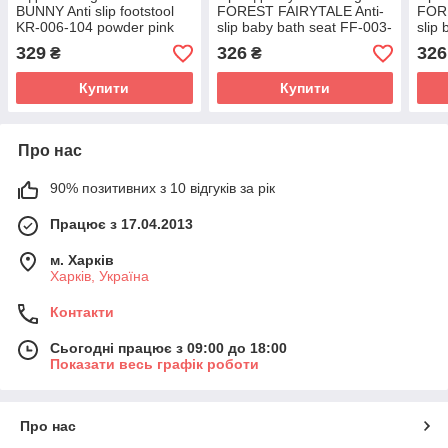
BUNNY Anti slip footstool
FOREST FAIRYTALE Anti-
FORE
KR-006-104 powder pink
slip baby bath seat FF-003-
slip
(рожевий)
112 light green (зелений)
109 
329
326
326
₴
₴
Купити
Купити
Про нас
90% позитивних з 10 відгуків за рік
Працює з 17.04.2013
м. Харків
Харків, Україна
Контакти
Сьогодні працює з 09:00 до 18:00
Показати весь графік роботи
Про нас