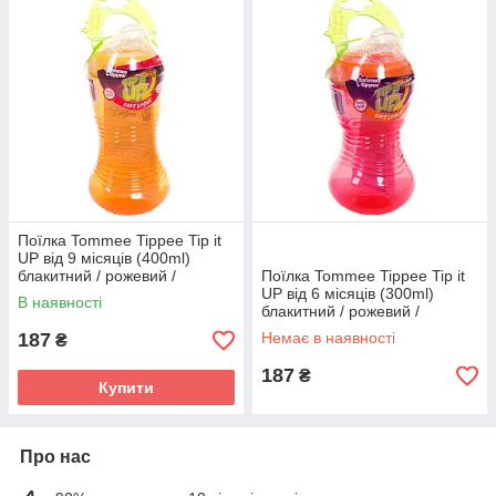
Поїлка Tommee Tippee Tip it
UP від 9 місяців (400ml)
блакитний / рожевий /
Поїлка Tommee Tippee Tip it
помаранчевий
UP від 6 місяців (300ml)
В наявності
блакитний / рожевий /
салатовий
187
Немає в наявності
₴
187
₴
Купити
Про нас