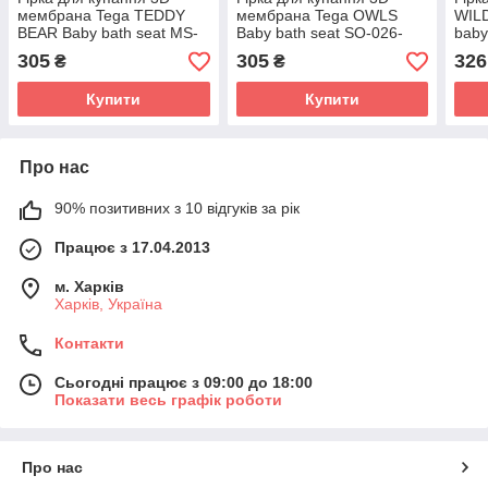
мембрана Tega TEDDY
мембрана Tega OWLS
WILD
BEAR Baby bath seat MS-
Baby bath seat SO-026-
baby
026-103 white pearl (білий)
103 white (білий)
ELE
305
305
326
₴
₴
SŁON
(біл
Купити
Купити
Про нас
90% позитивних з 10 відгуків за рік
Працює з 17.04.2013
м. Харків
Харків, Україна
Контакти
Сьогодні працює з 09:00 до 18:00
Показати весь графік роботи
Про нас