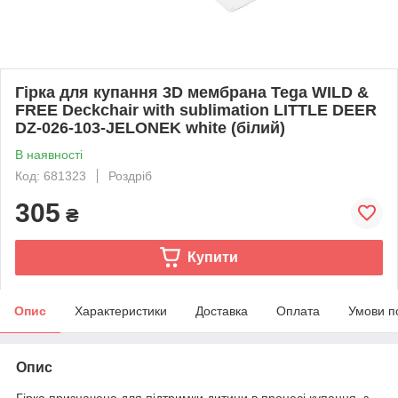
Гірка для купання 3D мембрана Tega WILD &
FREE Deckchair with sublimation LITTLE DEER
DZ-026-103-JELONEK white (білий)
В наявності
Код: 681323
Роздріб
305
₴
Купити
Опис
Характеристики
Доставка
Оплата
Умови п
Опис
Гірка призначена для підтримки дитини в процесі купання, з