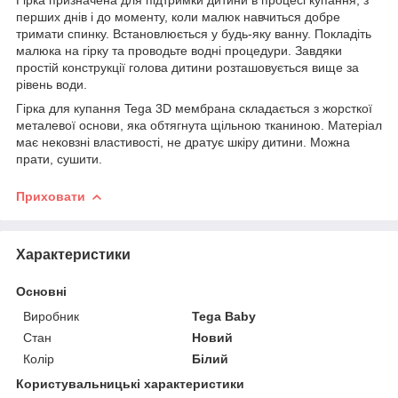
перших днів і до моменту, коли малюк навчиться добре
тримати спинку. Встановлюється у будь-яку ванну. Покладіть
малюка на гірку та проводьте водні процедури. Завдяки
простій конструкції голова дитини розташовується вище за
рівень води.
Гірка для купання Tega 3D мембрана складається з жорсткої
металевої основи, яка обтягнута щільною тканиною. Матеріал
має нековзні властивості, не дратує шкіру дитини. Можна
прати, сушити.
Приховати
Характеристики
Основні
Виробник
Tega Baby
Стан
Новий
Колір
Білий
Користувальницькі характеристики