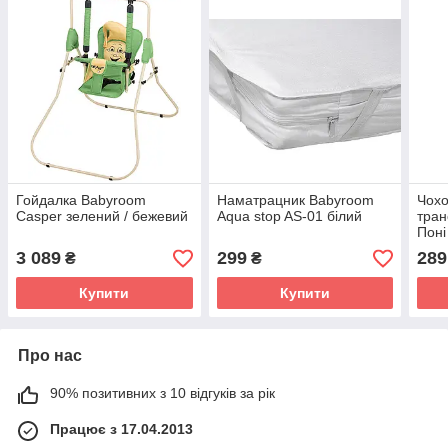
Гойдалка Babyroom
Наматрацник Babyroom
Чохо
Casper зелений / бежевий
Aqua stop AS-01 білий
тра
Поні
біли
3 089
299
289
₴
₴
Купити
Купити
Про нас
90% позитивних з 10 відгуків за рік
Працює з 17.04.2013