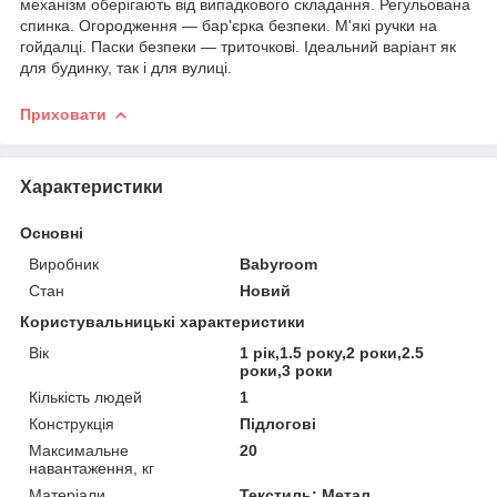
механізм оберігають від випадкового складання. Регульована
спинка. Огородження — бар'єрка безпеки. М'які ручки на
гойдалці. Паски безпеки — триточкові. Ідеальний варіант як
для будинку, так і для вулиці.
Приховати
Характеристики
Основні
Виробник
Babyroom
Стан
Новий
Користувальницькі характеристики
Вік
1 рік,1.5 року,2 роки,2.5
роки,3 роки
Кількість людей
1
Конструкція
Підлогові
Максимальне
20
навантаження, кг
Матеріали
Текстиль; Метал