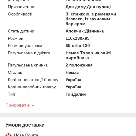
Призначення
Для дому,Для вулиці
Особливості
Зі спинкою, з ременями
безпеки, із захисним
бар'єром
Стать дитини
Хлопчик;Дівчинка
Розміри
110x130x65
Розміри упаковки
65 х 5 х 130
Регульована підніжка
Немає Товар на сайті
виробника
Регульована спинка
2 положення
Столик
Немає
Країна реєстрації бренду
Україна
Країна-виробник товару
Україна
Тип
Гойдалки
Приховати
Умови доставки
Нова Пошта