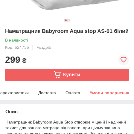
Наматрацник Babyroom Aqua stop AS-01 білий
В наявності
Код: 624736
Роздріб
299
₴
Купити
арактеристики
Доставка
Оплата
Умови повернення
Опис
Наматрацник Babyroom Aqua Stop створює міцний і надійний
захист для вашого матраца від вологи, при цьому тканина
приємна на дотик і дуже проста в догляді. Для вашої зручності