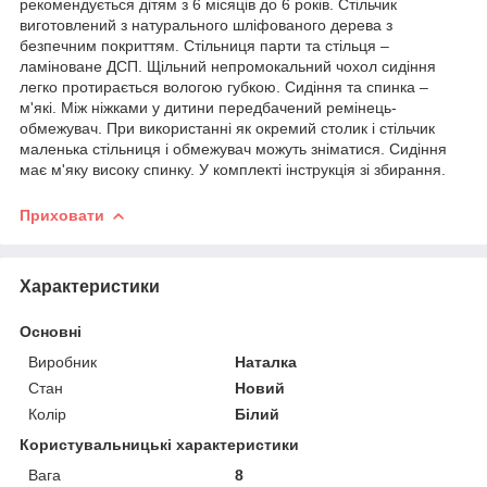
рекомендується дітям з 6 місяців до 6 років. Стільчик
виготовлений з натурального шліфованого дерева з
безпечним покриттям. Стільниця парти та стільця –
ламіноване ДСП. Щільний непромокальний чохол сидіння
легко протирається вологою губкою. Сидіння та спинка –
м'які. Між ніжками у дитини передбачений ремінець-
обмежувач. При використанні як окремий столик і стільчик
маленька стільниця і обмежувач можуть зніматися. Сидіння
має м'яку високу спинку. У комплекті інструкція зі збирання.
Приховати
Характеристики
Основні
Виробник
Наталка
Стан
Новий
Колір
Білий
Користувальницькі характеристики
Вага
8