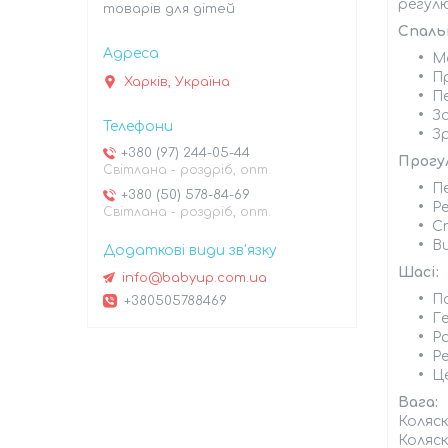
регул
товарів для дітей
Спаль
М
П
Харків, Україна
П
З
Зр
+380 (97) 244-05-44
Прогу
Світлана - роздріб, опт.
Пе
+380 (50) 578-84-69
Р
Світлана - роздріб, опт.
С
В
Шасі:
info@babyup.com.ua
П
+380505788469
Г
Ра
Р
Ц
Вага:
Коляск
Коляск