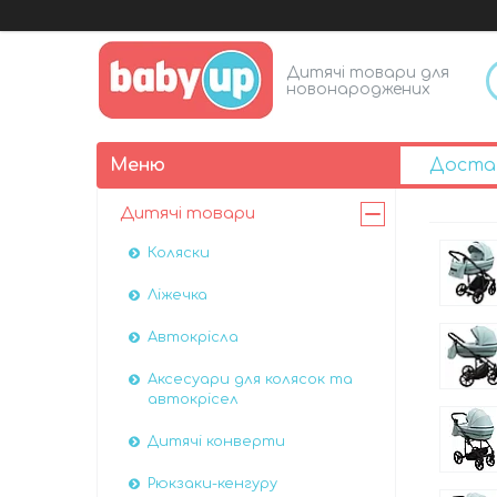
Дитячі товари для
новонароджених
Доста
Дитячі товари
Коляски
Ліжечка
Автокрісла
Аксесуари для колясок та
автокрісел
Дитячі конверти
Рюкзаки-кенгуру