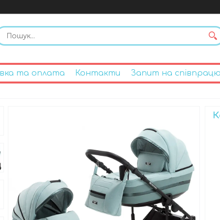
вка та оплата
Контакти
Запит на співпрац
К