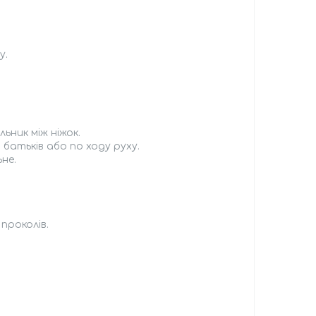
у.
ьник між ніжок.
батьків або по ходу руху.
не.
проколів.