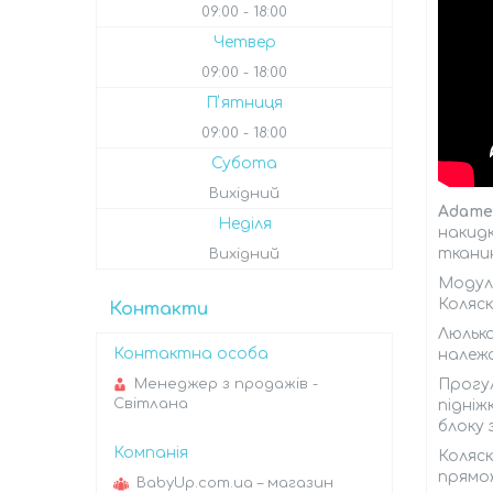
09:00
18:00
Четвер
09:00
18:00
Пʼятниця
09:00
18:00
Субота
Вихідний
Adame
Неділя
накидк
тканин
Вихідний
Модуль
Коляск
Контакти
Люлька
належа
Прогу
Менеджер з продажів -
Світлана
підніж
блоку 
Коляск
прямо»
BabyUp.com.ua – магазин