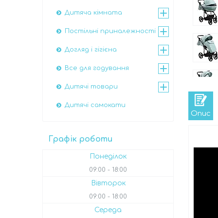
Дитяча кімната
Постільні приналежності
Догляд і гігієна
Все для годування
Дитячі товари
Дитячі самокати
Опис
Графік роботи
Понеділок
09:00
18:00
Вівторок
09:00
18:00
Середа