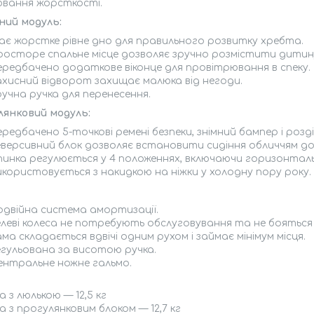
ювання жорсткості.
ний модуль:
ає жорстке рівне дно для правильного розвитку хребта.
росторе спальне місце дозволяє зручно розмістити дитин
ередбачено додаткове віконце для провітрювання в спеку.
ахисний відворот захищає малюка від негоди.
учна ручка для перенесення.
лянковий модуль:
редбачено 5-точкові ремені безпеки, знімний бампер і розділ
еверсивний блок дозволяє встановити сидіння обличчям до 
пинка регулюється у 4 положеннях, включаючи горизонталь
икористовується з накидкою на ніжки у холодну пору року.
одвійна система амортизації.
елеві колеса не потребують обслуговування та не бояться 
ма складається вдвічі одним рухом і займає мінімум місця.
егульована за висотою ручка.
ентральне ножне гальмо.
а з люлькою — 12,5 кг
а з прогулянковим блоком — 12,7 кг