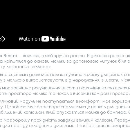
x Rimini
— коляска, в якій зручно рости. Відмінною рисою ц
а кріпиться до основи люльки за допомогою липучок біля о
 у лаконічних кольорах.
на система дозволяє налаштувати коляску для різних ситуа
у з люлькою використовують від народження, з шести місяц
 має зовнішнє регулювання висоти підголівника та вентил
ть простора люлька та чохол з високим коміром і прозорим
лянковий модуль не поступається в комфорті: має горизо
ку. Це забезпечує просторе спальне місце навіть для дитин
збільшений капюшон, який опускається майже до бампера. 
а має хорошу прохідність завдяки великим колесам. Передні
 для проїзду складними ділянками. Шасі оснащене амортиз