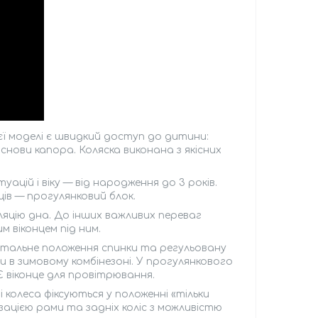
ієї моделі є швидкий доступ до дитини:
снови капора. Коляска виконана з якісних
цій і віку — від народження до 3 років.
ів — прогулянковий блок.
яцію дна. До інших важливих переваг
 віконцем під ним.
нтальне положення спинки та регульовану
и в зимовому комбінезоні. У прогулянкового
Є віконце для провітрювання.
 колеса фіксуються у положенні «тільки
ацією рами та задніх коліс з можливістю