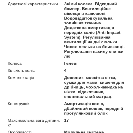
Додаткові характеристики
Знімні колеса. Відкидний
бампер. Вентиляційне
віконце в капюшоні.
Водовідштовхувальна
зовнішня тканина.
Додаткова амортизація
передніх коліс (Anti Impact
System). Регулювання
вентиляції на дні люльки.
Чохол люльки на блискавці.
Регулювання нахилу спинки
лю
Колеса
Гелеві
Кількість коліс
4
Комплектація
Дощовик, москітна сітка,
сумка для мами, кишеня для
дрібниць, чохол-накидка на
ніжки, підсклянник,
сповивальний матрац.
Конструкція
Амортизація коліс,
дбайливий кошик, передній
прогулянковий блок
Максимальна вага дитини,
17
кг
Особливості
Модульна система