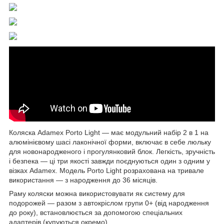
Коляска Adamex Porto Light — має модульний набір 2 в 1 на
алюмінієвому шасі лаконічної форми, включає в себе люльку
для новонародженого і прогулянковий блок. Легкість, зручність
і безпека — ці три якості завжди поєднуються один з одним у
візках Adamex. Модель Porto Light розрахована на тривале
використання — з народження до 36 місяців.
Раму коляски можна використовувати як систему для
подорожей — разом з автокріслом групи 0+ (від народження
до року), встановлюється за допомогою спеціальних
адаптерів (купуються окремо).