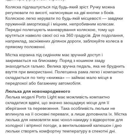
Коляска підлаштується під будь-який зріст. Ручку можна
регулювати по висоті, натиснувши на дві кнопки з боків.
Коляскою легко керувати по будь-якій місцевості — завдяки
пружинній амортизації і міцним, непробивним колесам.
Передні полегшують маневрування коляскою, тому що
крутяться навколо своєї осі на 360 градусів. Для подолання,
наприклад, засніжених ділянок дороги, заблокуйте колеса в
прямому положенні.
Містка корзина під сидінням має зручний доступ і
закривається на блискавку. Поряд з кошиком ззаду
знаходиться гальмо. Велика зручна педаль, яка не бруднить
взуття при використанні. Полегшена рама легко і компактно
складається по типу «книжка» — займає мало місця в
передпокої або багажнику автомобіля.
Люлька для новонародженого
Люлька моделі Porto Light має можливість компактно
складатися вдвічі, що значно заощаджує місце для її
зберігання та перевезення. Така особливість люльки не
вплинула на її основні переваги, а лише доповнила їх. Містка
люлька для немовляти має чохол-накидку з відворотом для
холодної і вітряної погоди, а вентильований капюшон і дно
люльки створять комфортну температуру в спекотні дні.