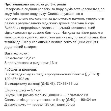
Прогулянкова коляска до 3-х років
Реверсивне сидіння коляски за пару рухів встановлюється по
ходу або проти ходу руху. Спинка опускається в
горизонтальне положення за допомогою важеля, утворюючи
разом з регульованою підніжкою зручне спальне місце.
Виробник передбачив великий, щільний капюшон, який
відкривається до самого бампера. Накидка на ніжки разом з
капюшоном відмінно захистять дитину від поганої погоди. Для
теплих деньків у капюшоні є велика вентиляційна секція і
додатковий козирок.
Вага коляски:
З люлькою: 12,2 кг
З прогулянковим сидінням: 13 кг
Габарити коляски:
В розкладеному вигляді з прогулянковим блоком (Д×Ш×В):
120×57×102 см
В складеному вигляді (Д×Ш×В): 72×58×58 см
Ширина шасі — 57 см
Внутрішній розмір люльки (Д×Ш×В) — 77×35×22 см
Спальне місце прогулянкового блоку (Д×Ш) — 90×34 см
Діаметр коліс — передні 25 см, задні 30 см