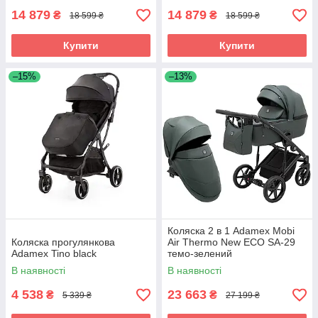
14 879
14 879
₴
₴
18 599 ₴
18 599 ₴
Купити
Купити
–15%
–13%
Коляска 2 в 1 Adamex Mobi
Коляска прогулянкова
Air Thermo New ECO SA-29
Adamex Tino black
темо-зелений
В наявності
В наявності
4 538
23 663
₴
₴
5 339 ₴
27 199 ₴