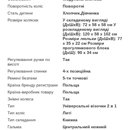
Поворотність коліс
Поворотні
Стать дитини
Хлопчик,Дівчинка
Розміри коляски
У складеному вигляді
(ДхШхВ): 72 х 58 х 58 см У
розкладеному вигляді
(ДхШхВ): 120 х 58 х 102 см
Розміри люльки (ДхШхВ): 77
х 35 х 22 см Розміри
прогулянкового блока
(ДхШ): 90 х 34 см
Регулювання ручки по
Так
висоті
Регулювання спинки
4-х позиційна
Ремені безпеки
5-ти точкові
Країна бренду регистраии
Польща
Країна-виробник товару
Польща
Знімні колеса
Так
Тип
Універсальні візочки 2 в 1
Тип коліс
Литі
Тип складання
Книжка
Гальма
Центральний ножний