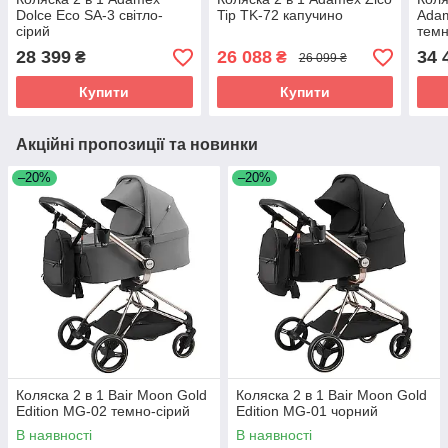
Dolce Eco SA-3 світло-
Tip TK-72 капучино
Adam
сірий
темн
28 399
26 088
34 
₴
₴
26 099 ₴
Купити
Купити
Акційні пропозиції та новинки
–20%
–20%
Коляска 2 в 1 Bair Moon Gold
Коляска 2 в 1 Bair Moon Gold
Edition MG-02 темно-сірий
Edition MG-01 чорний
В наявності
В наявності