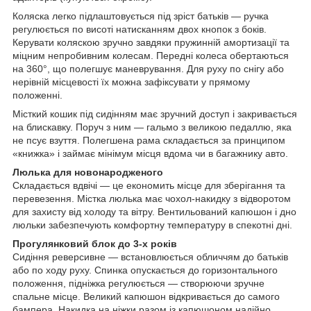
Коляска легко підлаштовується під зріст батьків — ручка
регулюється по висоті натисканням двох кнопок з боків.
Керувати коляскою зручно завдяки пружинній амортизації та
міцним непробивним колесам. Передні колеса обертаються
на 360°, що полегшує маневрування. Для руху по снігу або
нерівній місцевості їх можна зафіксувати у прямому
положенні.
Місткий кошик під сидінням має зручний доступ і закривається
на блискавку. Поруч з ним — гальмо з великою педаллю, яка
не псує взуття. Полегшена рама складається за принципом
«книжка» і займає мінімум місця вдома чи в багажнику авто.
Люлька для новонародженого
Складається вдвічі — це економить місце для зберігання та
перевезення. Містка люлька має чохол-накидку з відворотом
для захисту від холоду та вітру. Вентильований капюшон і дно
люльки забезпечують комфортну температуру в спекотні дні.
Прогулянковий блок до 3-х років
Сидіння реверсивне — встановлюється обличчям до батьків
або по ходу руху. Спинка опускається до горизонтального
положення, підніжка регулюється — створюючи зручне
спальне місце. Великий капюшон відкривається до самого
бампера. Накидка на ніжки разом із капюшоном надійно