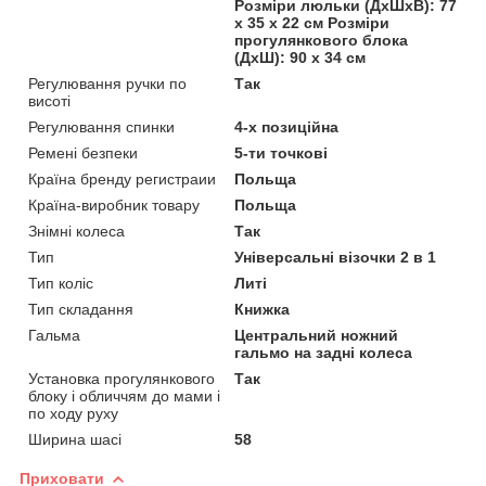
Розміри люльки (ДхШхВ): 77
х 35 х 22 см Розміри
прогулянкового блока
(ДхШ): 90 х 34 см
Регулювання ручки по
Так
висоті
Регулювання спинки
4-х позиційна
Ремені безпеки
5-ти точкові
Країна бренду регистраии
Польща
Країна-виробник товару
Польща
Знімні колеса
Так
Тип
Універсальні візочки 2 в 1
Тип коліс
Литі
Тип складання
Книжка
Гальма
Центральний ножний
гальмо на задні колеса
Установка прогулянкового
Так
блоку і обличчям до мами і
по ходу руху
Ширина шасі
58
Приховати