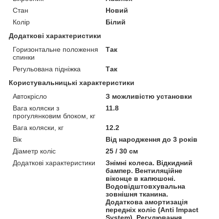
Стан
Новий
Колір
Білий
Додаткові характеристики
Горизонтальне положення
Так
спинки
Регульована підніжка
Так
Користувальницькі характеристики
Автокрісло
З можливістю установки
Вага коляски з
11.8
прогулянковим блоком, кг
Вага коляски, кг
12.2
Вік
Від народження до 3 років
Діаметр коліс
25 / 30 см
Додаткові характеристики
Знімні колеса. Відкидний
бампер. Вентиляційне
віконце в капюшоні.
Водовідштовхувальна
зовнішня тканина.
Додаткова амортизація
передніх коліс (Anti Impact
System). Регулювання