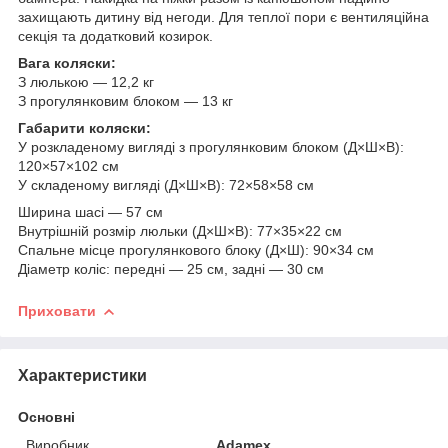
захищають дитину від негоди. Для теплої пори є вентиляційна
секція та додатковий козирок.
Вага коляски:
З люлькою — 12,2 кг
З прогулянковим блоком — 13 кг
Габарити коляски:
У розкладеному вигляді з прогулянковим блоком (Д×Ш×В):
120×57×102 см
У складеному вигляді (Д×Ш×В): 72×58×58 см
Ширина шасі — 57 см
Внутрішній розмір люльки (Д×Ш×В): 77×35×22 см
Спальне місце прогулянкового блоку (Д×Ш): 90×34 см
Діаметр коліс: передні — 25 см, задні — 30 см
Приховати
Характеристики
Основні
Виробник
Adamex