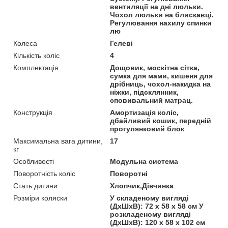
вентиляції на дні люльки.
Чохол люльки на блискавці.
Регулювання нахилу спинки
лю
Колеса
Гелеві
Кількість коліс
4
Комплектація
Дощовик, москітна сітка,
сумка для мами, кишеня для
дрібниць, чохол-накидка на
ніжки, підсклянник,
сповивальний матрац.
Конструкція
Амортизація коліс,
дбайливий кошик, передній
прогулянковий блок
Максимальна вага дитини,
17
кг
Особливості
Модульна система
Поворотність коліс
Поворотні
Стать дитини
Хлопчик,Дівчинка
Розміри коляски
У складеному вигляді
(ДхШхВ): 72 х 58 х 58 см У
розкладеному вигляді
(ДхШхВ): 120 х 58 х 102 см