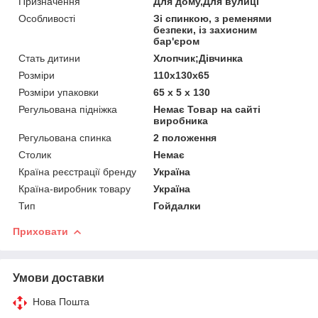
Призначення
Для дому,Для вулиці
Особливості
Зі спинкою, з ременями
безпеки, із захисним
бар'єром
Стать дитини
Хлопчик;Дівчинка
Розміри
110x130x65
Розміри упаковки
65 х 5 х 130
Регульована підніжка
Немає Товар на сайті
виробника
Регульована спинка
2 положення
Столик
Немає
Країна реєстрації бренду
Україна
Країна-виробник товару
Україна
Тип
Гойдалки
Приховати
Умови доставки
Нова Пошта