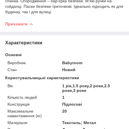
спинка. Огородження – бар'єрка безпеки. М'які ручки на
гойдалці. Паски безпеки триточкові. Ідеально підходить як для
будинку, так і для вулиці.
Приховати
Характеристики
Основні
Виробник
Babyroom
Стан
Новий
Користувальницькі характеристики
Вік
1 рік,1.5 року,2 роки,2.5
роки,3 роки
Кількість людей
1
Конструкція
Підлогові
Максимальне
20
навантаження (кг)
Матеріали
Текстиль; Метал