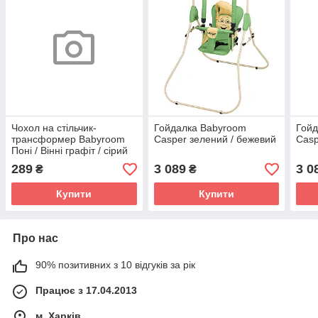
Чохол на стільчик-
Гойдалка Babyroom
Гойд
трансформер Babyroom
Casper зелений / бежевий
Casp
Поні / Вінні графіт / сірий
289
3 089
3 0
₴
₴
Купити
Купити
Про нас
90% позитивних з 10 відгуків за рік
Працює з 17.04.2013
м. Харків