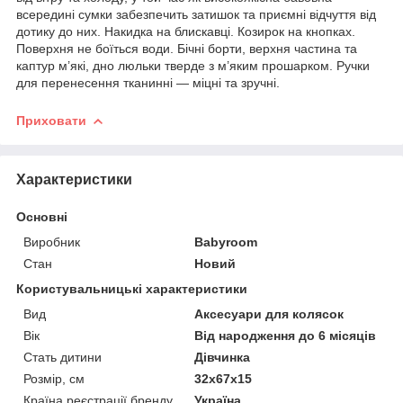
всередині сумки забезпечить затишок та приємні відчуття від
дотику до них. Накидка на блискавці. Козирок на кнопках.
Поверхня не боїться води. Бічні борти, верхня частина та
каптур м’які, дно люльки тверде з м’яким прошарком. Ручки
для перенесення тканинні — міцні та зручні.
Приховати
Характеристики
Основні
Виробник
Babyroom
Стан
Новий
Користувальницькі характеристики
Вид
Аксесуари для колясок
Вік
Від народження до 6 місяців
Стать дитини
Дівчинка
Розмір, см
32х67х15
Країна реєстрації бренду
Україна