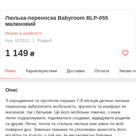
Люлька-переноска Babyroom BLP-055
малиновий
Немає в наявності
Код: 622912
Роздріб
1 149
₴
Опис
Характеристики
Доставка
Оплата
Умови п
Опис
З народження та протягом перших 7-8 місяців дитини люлька-
переноска забезпечить мобільність, зручність та комфорт як
малюкові, так і батькам. Це його мобільне ліжечко, з яким
легко подорожувати, підніматися сходами, відвідувати родичів
та друзів. Легка, тепла та стильна люлька має рівне по всій
поверхні дно. Зовнішні тканини та утеплювач захистять його
від вітру та холоду, у той час як високоякісна бавовна