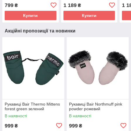
799
1 189
1 1
₴
₴
Купити
Купити
Акційні пропозиції та новинки
Рукавиці Bair Thermo Mittens
Рукавиці Bair Northmuff pink
forest green зелений
powder рожевий
В наявності
В наявності
999
999
₴
₴