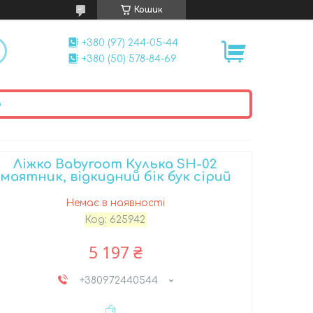
Кошик
+380 (97) 244-05-44
+380 (50) 578-84-69
ю
Ліжко Babyroom Кулька SH-02
маятник, відкидний бік бук сірий
Немає в наявності
Код:
625942
5 197 ₴
+380972440544