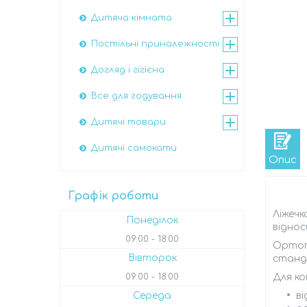
Дитяча кімната
Постільні приналежності
Догляд і гігієна
Все для годування
Дитячі товари
Дитячі самокати
Опис
Графік роботи
Ліжечк
Понеділок
віднос
09:00
18:00
Ортопе
Вівторок
станда
Для ко
09:00
18:00
ві
Середа