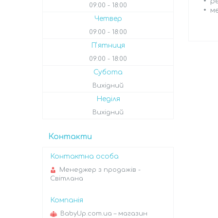
ре
09:00
18:00
м
Четвер
09:00
18:00
Пʼятниця
09:00
18:00
Субота
Вихідний
Неділя
Вихідний
Контакти
Менеджер з продажів -
Світлана
BabyUp.com.ua – магазин