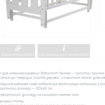
Характеристики
Інформація для замовлення
о для новонароджених Babyroom Кулька — проста і зручна 
иться до твердих сортів дерева і славиться своєю довгов
дичне рейкове ложе забезпечує вентиляцію матраца з усіх
ртного розміру — 120×60 см.
мфортного догляду за малюком ліжечко має:
дкидну стінку,