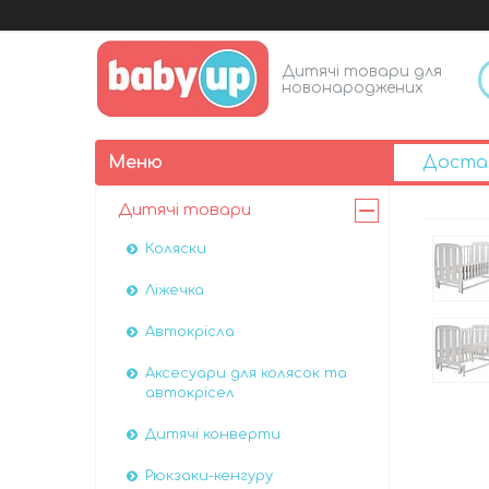
Дитячі товари для
новонароджених
Доста
Дитячі товари
Коляски
Ліжечка
Автокрісла
Аксесуари для колясок та
автокрісел
Дитячі конверти
Рюкзаки-кенгуру