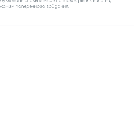
гульоване спальне місце на трьох рівнях висоти,
еханізм поперечного гойдання.