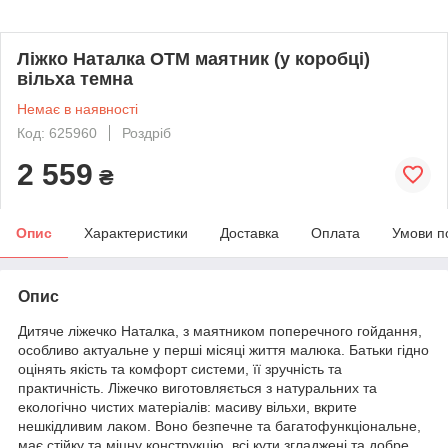
Ліжко Наталка ОТМ маятник (у коробці)
вільха темна
Немає в наявності
Код: 625960
Роздріб
2 559
₴
Опис
Характеристики
Доставка
Оплата
Умови п
Опис
Дитяче ліжечко Наталка, з маятником поперечного гойдання,
особливо актуальне у перші місяці життя малюка. Батьки гідно
оцінять якість та комфорт системи, її зручність та
практичність. Ліжечко виготовляється з натуральних та
екологічно чистих матеріалів: масиву вільхи, вкрите
нешкідливим лаком. Воно безпечне та багатофункціональне,
має стійку та міцну конструкцію, всі кути згладжені та добре