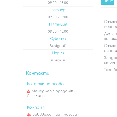
Опис
09:00
18:00
Четвер
09:00
18:00
Стіль
Пʼятниця
повноц
09:00
18:00
Для го
Субота
високи
Стільн
Вихідний
оснаще
Неділя
Згодом
Вихідний
стільн
Така б
Контакти
Менеджер з продажів -
Світлана
BabyUp.com.ua – магазин