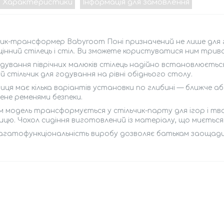
Характеристики
Інформація для замовлення
чик-трансформер Babyroom Поні призначений не лише для 
інний стілець і стіл. Ви зможете користуватися ним трива
дування піврічних малюків стілець надійно встановлюється
й стільчик для годування на рівні обіднього столу.
иця має кілька варіантів установки по глибині — ближче аб
не ременями безпеки.
 модель трансформується у стільчик-парту для ігор і тв
ицю. Чохол сидіння виготовлений із матеріалу, що миється
агатофункціональність виробу дозволяє батькам заощадит