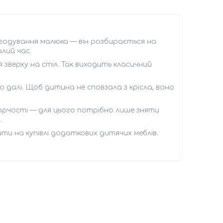
годування малюка — він розбирається на
лий час.
 зверху на стіл. Так виходить класичний
о далі. Щоб дитина не сповзала з крісла, воно
орчості — для цього потрібно лише зняти
.
и на купівлі додаткових дитячих меблів.