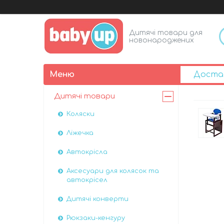
Дитячі товари для
новонароджених
Доста
Дитячі товари
Коляски
Ліжечка
Автокрісла
Аксесуари для колясок та
автокрісел
Дитячі конверти
Рюкзаки-кенгуру