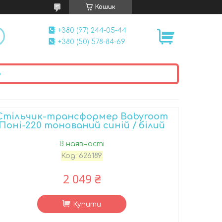
Кошик
+380 (97) 244-05-44
+380 (50) 578-84-69
ю
Стільчик-трансформер Babyroom
Поні-220 тонований синій / білий
В наявності
Код:
626189
2 049 ₴
Купити