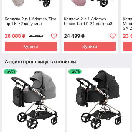
Коляска 2 в 1 Adamex Zico
Коляска 2 в 1 Adamex
Коля
Tip TK-72 капучино
Locco Tip TK-24 рожевий
Mobi
SA-2
26 088
24 499
23 
₴
₴
26 099 ₴
Купити
Купити
Акційні пропозиції та новинки
–20%
–20%