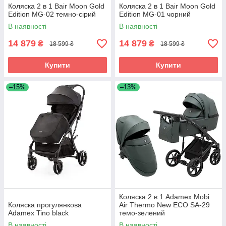
Коляска 2 в 1 Bair Moon Gold
Коляска 2 в 1 Bair Moon Gold
Edition MG-02 темно-сірий
Edition MG-01 чорний
В наявності
В наявності
14 879
14 879
₴
₴
18 599 ₴
18 599 ₴
Купити
Купити
–15%
–13%
Коляска 2 в 1 Adamex Mobi
Коляска прогулянкова
Air Thermo New ECO SA-29
Adamex Tino black
темо-зелений
В наявності
В наявності