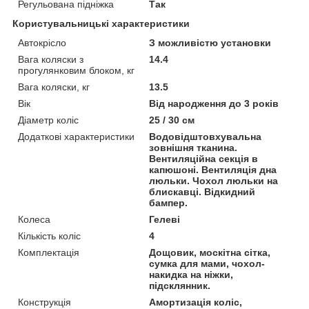
Регульована підніжка
Так
Користувальницькі характеристики
Автокрісло
З можливістю установки
Вага коляски з
14.4
прогулянковим блоком, кг
Вага коляски, кг
13.5
Вік
Від народження до 3 років
Діаметр коліс
25 / 30 см
Додаткові характеристики
Водовідштовхувальна
зовнішня тканина.
Вентиляційна секція в
капюшоні. Вентиляція дна
люльки. Чохол люльки на
блискавці. Відкидний
бампер.
Колеса
Гелеві
Кількість коліс
4
Комплектація
Дощовик, москітна сітка,
сумка для мами, чохол-
накидка на ніжки,
підсклянник.
Конструкція
Амортизація коліс,