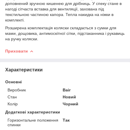
доповнений зручною кишенею для дрібниць. У спеку стане в
нагоді сітчаста вставка для вентиляції, захована під
текстильною частиною капора. Тепла накидка на ніжки в
комплекті.
Розширена комплектація коляски складається з сумки для
мами, дощовика, антимоскітної сітки, підстаканника і рукавиць
на ручку коляски.
Приховати
Характеристики
Основні
Виробник
Bair
Стан
Новий
Колір
Чорний
Додаткові характеристики
Горизонтальне положення
Так
спинки