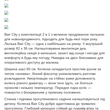
Bair City у комплектації 2 в 1 з великою продуманою люлькою
для новонародженого, підходить для будь-якої пори року.
Люлька Bair City — одна з найбільших на ринку: її внутрішній
розмір 82 х 36 см. Налаштовувана вентиляція дна,
вентиляційна секція в капюшоні, захист від сонця і негоди для
комфорту в будь-яку погоду. Накидка на двох блискавках для
оперативного доступу до малюка.
Ширина шасі 60 см. Коляска складається простим рухом за
типом «книжка», бічний фіксатор унеможливить раптове
розкладання. Амортизацію на стійках рами доповнюють
колеса різного діаметру — вони тихо їдуть, не бояться
проколів і низьких температур. Передня пара коліс —
поворотні з блокуванням у прямому положенні.
Спинка і підніжка прогулянкового сидіння налаштовуються під
дитину. Коляска Bair City добре адаптована до тривалих
прогулянок. Глибокий капюшон стійкий до поривів вітру та