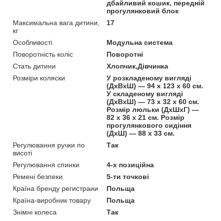
дбайливий кошик, передній
прогулянковий блок
Максимальна вага дитини,
17
кг
Особливості
Модульна система
Поворотність коліс
Поворотні
Стать дитини
Хлопчик,Дівчинка
Розміри коляски
У розкладеному вигляді
(ДхВхШ) — 94 х 123 х 60 см.
У складеному вигляді
(ДхВхШ) — 73 х 32 х 60 см.
Розмір люльки (ДхШхГ) —
82 х 36 х 21 см. Розмір
прогулянкового сидіння
(ДхШ) — 88 х 33 см.
Регулювання ручки по
Так
висоті
Регулювання спинки
4-х позиційна
Ремені безпеки
5-ти точкові
Країна бренду регистраии
Польща
Країна-виробник товару
Польща
Знімні колеса
Так