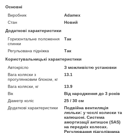
Основні
Виробник
Adamex
Стан
Новий
Додаткові характеристики
Горизонтальне положення
Так
спинки
Регульована підніжка
Так
Користувальницькі характеристики
Автокрісло
З можливістю установки
Вага коляски з
13.1
прогулянковим блоком, кг
Вага коляски, кг
13.9
Вік
Від народження до 3 років
Діаметр коліс
25 / 30 см
Додаткові характеристики
Подвійна вентиляція
люльки: у чохлі колиски та
капюшоні. Система
амортизації антишок (SAS)
на передніх колесах.
Регулювання підголівника