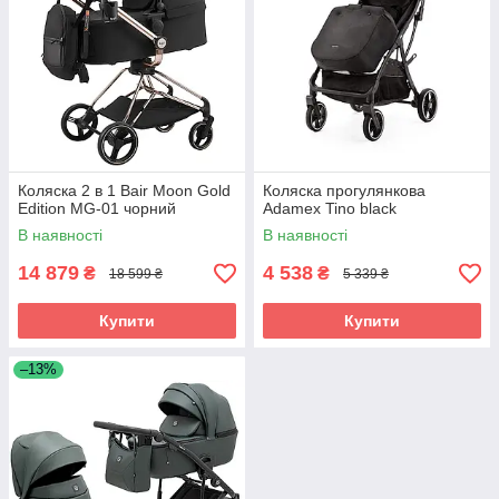
Коляска 2 в 1 Bair Moon Gold
Коляска прогулянкова
Edition MG-01 чорний
Adamex Tino black
В наявності
В наявності
14 879
4 538
₴
₴
18 599 ₴
5 339 ₴
Купити
Купити
–13%