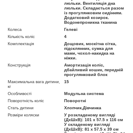
люльки. Вентиляція дна
люльки. Складається разом
із прогулянковим сидінням.
Додатковий козирок.
Водонепроникна тканина
Колеса
Гелеві
Кількість коліс
4
Комплектація
Дощовик, москітна сітка,
підсклянник, сумка для
мами, чохол-накидка на
ніжки.
Конструкція
Амортизація коліс,
дбайливий кошик, передній
прогулянковий блок
Максимальна вага дитини,
15
кг
Особливості
Модульна система
Поворотність коліс
Поворотні
Стать дитини
Хлопчик,Дівчинка
Розміри коляски
У розкладеному вигляді
(ДхШхВ): 101 х 57.5 х 116 см
У складеному вигляді
(ДхШхВ): 81 х 57.5 х 39 см