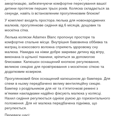
амортизацію, забезпечуючи комфортне пересування вашої
дитини протягом перших трьох років. Коляска складається за
секунди, навіть із встановленим прогулянковим блоком!
У комплект входять простора люлька для новонароджених
малюків, прогулянкове сидіння від 6 місяців, дощовик та
москітна сітка.
Люлька коляски Adamex Blanc пропонує просторе та
комфортне спальне місце. Внутрішня бавовняна оббивка та
матрац із кокосового волокна сприяють здоровому сну
малюка. Накидка на ніжки добре закриває дитину від вітру,
виконана із щільної тканини, кріпиться за допомогою
блискавки. Капюшон оснащений кнопкою регулювання,
великою секцією для провітрювання з москітною сіткою та
додатковим козирком.
Прогулянковий блок оснащений капюшоном до бампера. Для
спеки в ньому передбачено велику вентиляційну секцію.
Бампер з роздільником для ніг та п’ятиточкові ремені з
м’якими накладками надійно фіксують малюка у колясці.
Нахил сидіння регулюється однією рукою до горизонтального
положення. Для ніг малюка передбачена підніжка, що
регулюється.
Переваги шасі: