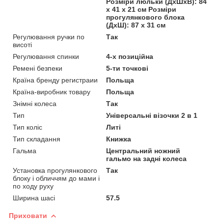
Розміри люльки (ДхШхВ): 84
х 41 х 21 см Розміри
прогулянкового блока
(ДхШ): 87 х 31 см
Регулювання ручки по
Так
висоті
Регулювання спинки
4-х позиційна
Ремені безпеки
5-ти точкові
Країна бренду регистраии
Польща
Країна-виробник товару
Польща
Знімні колеса
Так
Тип
Універсальні візочки 2 в 1
Тип коліс
Литі
Тип складання
Книжка
Гальма
Центральний ножний
гальмо на задні колеса
Установка прогулянкового
Так
блоку і обличчям до мами і
по ходу руху
Ширина шасі
57.5
Приховати