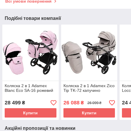
Всі умови повернення
Подібні товари компанії
Коляска 2 в 1 Adamex
Коляска 2 в 1 Adamex Zico
Коля
Blanc Eco SA-16 рожевий
Tip TK-72 капучино
Locc
28 499
26 088
24 
₴
₴
26 099 ₴
Купити
Купити
Акційні пропозиції та новинки