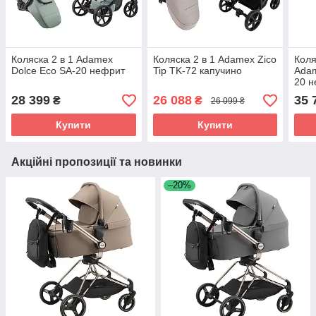
Коляска 2 в 1 Adamex
Коляска 2 в 1 Adamex Zico
Коля
Dolce Eco SA-20 нефрит
Tip TK-72 капучино
Adam
20 
28 399
26 088
35 
₴
₴
26 099 ₴
Купити
Купити
Акційні пропозиції та новинки
–20%