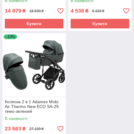
В наявності
В наявності
14 879
4 538
₴
₴
18 599 ₴
5 339 ₴
Купити
Купити
–13%
Коляска 2 в 1 Adamex Mobi
Air Thermo New ECO SA-29
темо-зелений
В наявності
23 663
₴
27 199 ₴