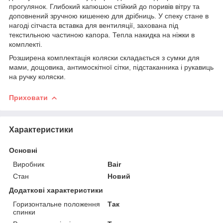
прогулянок. Глибокий капюшон стійкий до поривів вітру та
доповнений зручною кишенею для дрібниць. У спеку стане в
нагоді сітчаста вставка для вентиляції, захована під
текстильною частиною капора. Тепла накидка на ніжки в
комплекті.
Розширена комплектація коляски складається з сумки для
мами, дощовика, антимоскітної сітки, підстаканника і рукавиць
на ручку коляски.
Приховати
Характеристики
Основні
Виробник
Bair
Стан
Новий
Додаткові характеристики
Горизонтальне положення
Так
спинки