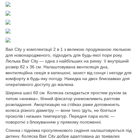
Bair City у комплектації 2 в 1 з великою продуманою люлькою
для новонародженого, підходить для будь-якої пори року.
Люлька Bair City — одна з найбільших на ринку: її внутрішній
розмір 82 х 36 см. Налаштовувана вентиляція дна,
вентиляційна секція в капюшоні, захист від сонця і негоди для
комфорту в будь-яку погоду. Накидка на двох блискавках для
оперативного доступу до малюка.
Ширина шасі 60 см. Коляска складається простим рухом за
типом «книжка», бічний фіксатор унеможливить раптове
розкладання. Амортизацію на стійках рами доповнюють
колеса різного діаметру — вони тихо їдуть, не бояться
проколів і низьких температур. Передня пара коліс —
поворотні з блокуванням у прямому положенні.
Спинка і підніжка прогулянкового сидіння налаштовуються під
дитину. Коляска Bair City добре адаптована до тривалих