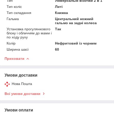
Тип
Універсальні візочки 2 в 1
Тип коліс
Литі
Тип складання
Книжка
Гальма
Центральний ножний
гальмо на задні колеса
Установка прогулянкового
Так
блоку і обличчям до мами і
по ходу руху
Колір
Нефритовий із чорним
Ширина шасі
60
Приховати
Умови доставки
Нова Пошта
Всі умови доставки
Умови оплати