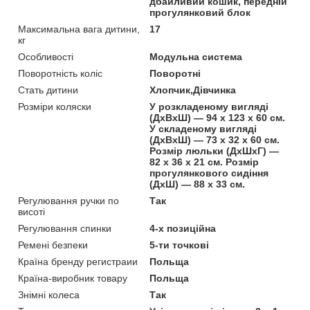
дбайливий кошик, передній
прогулянковий блок
Максимальна вага дитини,
17
кг
Особливості
Модульна система
Поворотність коліс
Поворотні
Стать дитини
Хлопчик,Дівчинка
Розміри коляски
У розкладеному вигляді
(ДхВхШ) — 94 х 123 х 60 см.
У складеному вигляді
(ДхВхШ) — 73 х 32 х 60 см.
Розмір люльки (ДхШхГ) —
82 х 36 х 21 см. Розмір
прогулянкового сидіння
(ДхШ) — 88 х 33 см.
Регулювання ручки по
Так
висоті
Регулювання спинки
4-х позиційна
Ремені безпеки
5-ти точкові
Країна бренду регистраии
Польща
Країна-виробник товару
Польща
Знімні колеса
Так