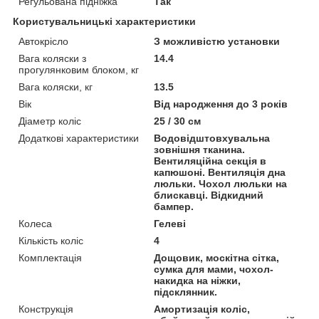
Регульована підніжка
Так
Користувальницькі характеристики
Автокрісло
З можливістю установки
Вага коляски з
14.4
прогулянковим блоком, кг
Вага коляски, кг
13.5
Вік
Від народження до 3 років
Діаметр коліс
25 / 30 см
Додаткові характеристики
Водовідштовхувальна
зовнішня тканина.
Вентиляційна секція в
капюшоні. Вентиляція дна
люльки. Чохол люльки на
блискавці. Відкидний
бампер.
Колеса
Гелеві
Кількість коліс
4
Комплектація
Дощовик, москітна сітка,
сумка для мами, чохол-
накидка на ніжки,
підсклянник.
Конструкція
Амортизація коліс,