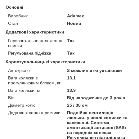
Основні
Виробник
Adamex
Стан
Новий
Додаткові характеристики
Горизонтальне положення
Так
спинки
Регульована підніжка
Так
Користувальницькі характеристики
Автокрісло
З можливістю установки
Вага коляски з
13.1
прогулянковим блоком, кг
Вага коляски, кг
13.9
Вік
Від народження до 3 років
Діаметр коліс
25 / 30 см
Додаткові характеристики
Подвійна вентиляція
люльки: у чохлі колиски та
капюшоні. Система
амортизації антишок (SAS)
на передніх колесах.
Регулювання підголівника