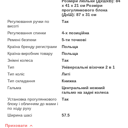
Розміри люльки (ДхШхВ): 84
х 41 х 21 см Розміри
прогулянкового блока
(ДхШ): 87 х 31 см
Регулювання ручки по
Так
висоті
Регулювання спинки
4-х позиційна
Ремені безпеки
5-ти точкові
Країна бренду регистраии
Польща
Країна-виробник товару
Польща
Знімні колеса
Так
Тип
Універсальні візочки 2 в 1
Тип коліс
Литі
Тип складання
Книжка
Гальма
Центральний ножний
гальмо на задні колеса
Установка прогулянкового
Так
блоку і обличчям до мами і
по ходу руху
Ширина шасі
57.5
Приховати