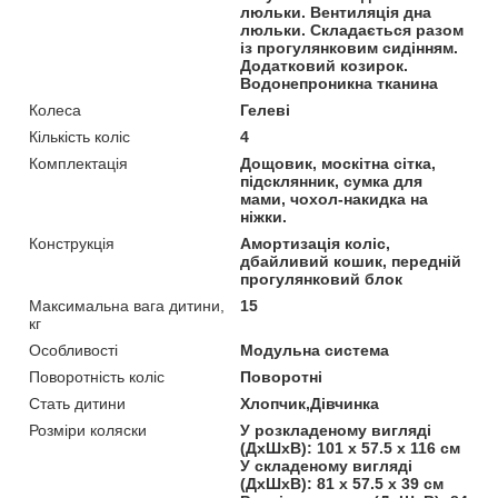
люльки. Вентиляція дна
люльки. Складається разом
із прогулянковим сидінням.
Додатковий козирок.
Водонепроникна тканина
Колеса
Гелеві
Кількість коліс
4
Комплектація
Дощовик, москітна сітка,
підсклянник, сумка для
мами, чохол-накидка на
ніжки.
Конструкція
Амортизація коліс,
дбайливий кошик, передній
прогулянковий блок
Максимальна вага дитини,
15
кг
Особливості
Модульна система
Поворотність коліс
Поворотні
Стать дитини
Хлопчик,Дівчинка
Розміри коляски
У розкладеному вигляді
(ДхШхВ): 101 х 57.5 х 116 см
У складеному вигляді
(ДхШхВ): 81 х 57.5 х 39 см