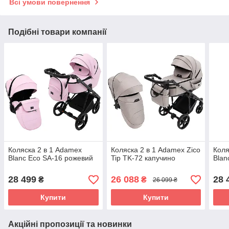
Всі умови повернення
Подібні товари компанії
Коляска 2 в 1 Adamex
Коляска 2 в 1 Adamex Zico
Коля
Blanc Eco SA-16 рожевий
Tip TK-72 капучино
Blan
28 499
26 088
28 
₴
₴
26 099 ₴
Купити
Купити
Акційні пропозиції та новинки