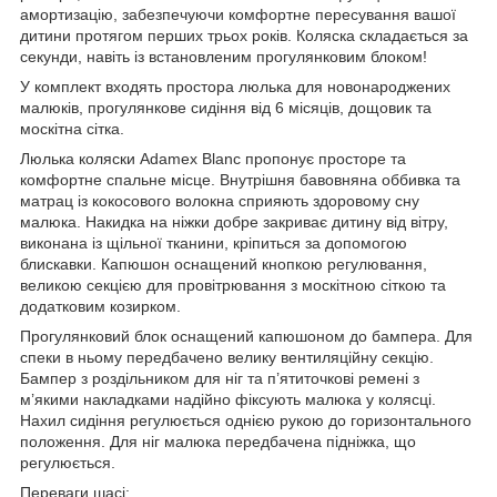
амортизацію, забезпечуючи комфортне пересування вашої
дитини протягом перших трьох років. Коляска складається за
секунди, навіть із встановленим прогулянковим блоком!
У комплект входять простора люлька для новонароджених
малюків, прогулянкове сидіння від 6 місяців, дощовик та
москітна сітка.
Люлька коляски Adamex Blanc пропонує просторе та
комфортне спальне місце. Внутрішня бавовняна оббивка та
матрац із кокосового волокна сприяють здоровому сну
малюка. Накидка на ніжки добре закриває дитину від вітру,
виконана із щільної тканини, кріпиться за допомогою
блискавки. Капюшон оснащений кнопкою регулювання,
великою секцією для провітрювання з москітною сіткою та
додатковим козирком.
Прогулянковий блок оснащений капюшоном до бампера. Для
спеки в ньому передбачено велику вентиляційну секцію.
Бампер з роздільником для ніг та п’ятиточкові ремені з
м’якими накладками надійно фіксують малюка у колясці.
Нахил сидіння регулюється однією рукою до горизонтального
положення. Для ніг малюка передбачена підніжка, що
регулюється.
Переваги шасі: