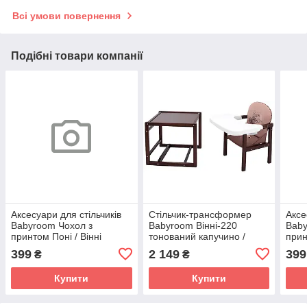
Всі умови повернення
Подібні товари компанії
Аксесуари для стільчиків
Стільчик-трансформер
Аксе
Babyroom Чохол з
Babyroom Вінні-220
Baby
принтом Поні / Вінні
тонований капучино /
прин
капучино / шоколад
шоколад (ведмедик з
капу
399
2 149
399
₴
₴
(їжачок, серця)
будильником)
(їжач
Купити
Купити