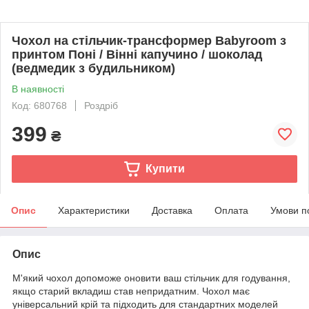
Чохол на стільчик-трансформер Babyroom з
принтом Поні / Вінні капучино / шоколад
(ведмедик з будильником)
В наявності
Код: 680768
Роздріб
399
₴
Купити
Опис
Характеристики
Доставка
Оплата
Умови п
Опис
М'який чохол допоможе оновити ваш стільчик для годування,
якщо старий вкладиш став непридатним. Чохол має
універсальний крій та підходить для стандартних моделей