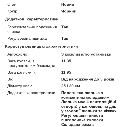
Стан
Новий
Колір
Чорний
Додаткові характеристики
Горизонтальне положення
Так
спинки
Регульована підніжка
Так
Користувальницькі характеристики
Автокрісло
З можливістю установки
Вага коляски з
11.35
прогулянковим блоком, кг
Вага коляски, кг
11.95
Вік
Від народження до 3 років
Діаметр коліс
25 / 30 см
Додаткові характеристики
Полегшена люлька з
компактним складанням.
Люлька має 4 вентиляційні
отвори: у капюшоні, на дні,
у зголов'ї люльки та ніжках.
Регулювання висоти
підголоника колиски.
Складана рама зі