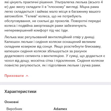
які цінують практичні рішення. Ультралегка люлька (всього 4
кг) дає змогу складати її в "плоскому" вигляді. Міцна рама
легко складається і займає мало місця в багажнику вашого
автомобіля. "Гелеві" колеса, що не потребують
обслуговування, не схильні до проколів. Поворотні передні
колеса і подвійна амортизація рами забезпечують
неперевершений комфорт під час їзди.
Люлька має регульований вентиляційний отвір у днищі.
Капюшон люльки і сидіння коляски оснащений великим
складним козирком від сонця. Якщо розстебнути блискавку,
капюшон сидіння коляски збільшується за рахунок
додаткового сегмента з вентиляцією. У сумці, що додається є
чохол від дощу, москітна сітка і підсклянник. Сидіння коляски
повністю регулюється, як і підголівник люльки і ручка рами.
Приховати
Характеристики
Основні
Виробник
Adamex