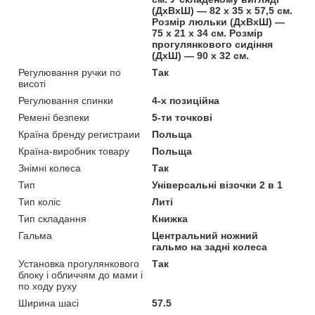
(ДхВхШ) — 82 х 35 х 57,5 см.
Розмір люльки (ДхВхШ) —
75 х 21 х 34 см. Розмір
прогулянкового сидіння
(ДхШ) — 90 х 32 см.
Регулювання ручки по
Так
висоті
Регулювання спинки
4-х позиційна
Ремені безпеки
5-ти точкові
Країна бренду регистраии
Польща
Країна-виробник товару
Польща
Знімні колеса
Так
Тип
Універсальні візочки 2 в 1
Тип коліс
Литі
Тип складання
Книжка
Гальма
Центральний ножний
гальмо на задні колеса
Установка прогулянкового
Так
блоку і обличчям до мами і
по ходу руху
Ширина шасі
57.5