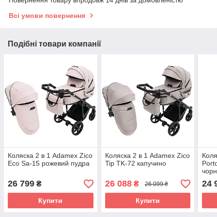
Всі умови повернення
Подібні товари компанії
Коляска 2 в 1 Adamex Zico
Коляска 2 в 1 Adamex Zico
Коля
Eco Sa-15 рожевий пудра
Tip TK-72 капучино
Port
чор
26 799
26 088
24 
₴
₴
26 099 ₴
Купити
Купити