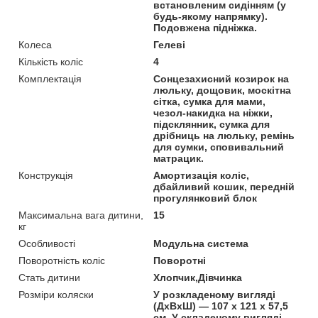
встановленим сидінням (у
будь-якому напрямку).
Подовжена підніжка.
Колеса
Гелеві
Кількість коліс
4
Комплектація
Сонцезахисний козирок на
люльку, дощовик, москітна
сітка, сумка для мами,
чезол-накидка на ніжки,
підсклянник, сумка для
дрібниць на люльку, ремінь
для сумки, сповивальний
матрацик.
Конструкція
Амортизація коліс,
дбайливий кошик, передній
прогулянковий блок
Максимальна вага дитини,
15
кг
Особливості
Модульна система
Поворотність коліс
Поворотні
Стать дитини
Хлопчик,Дівчинка
Розміри коляски
У розкладеному вигляді
(ДхВхШ) — 107 х 121 х 57,5
см. У складеному вигляді