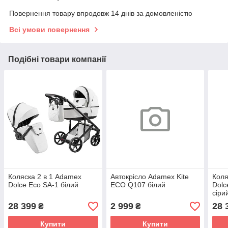
Повернення товару впродовж 14 днів за домовленістю
Всі умови повернення
Подібні товари компанії
Коляска 2 в 1 Adamex
Автокрісло Adamex Kite
Коля
Dolce Eco SA-1 білий
ECO Q107 білий
Dolc
сіри
28 399
2 999
28 
₴
₴
Купити
Купити