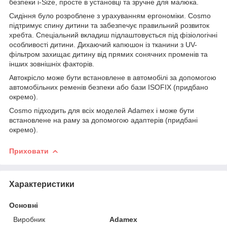
безпеки i-Size, просте в установці та зручне для малюка.
Сидіння було розроблене з урахуванням ергономіки. Cosmo
підтримує спину дитини та забезпечує правильний розвиток
хребта. Спеціальний вкладиш підлаштовується під фізіологічні
особливості дитини. Дихаючий капюшон із тканини з UV-
фільтром захищає дитину від прямих сонячних променів та
інших зовнішніх факторів.
Автокрісло може бути встановлене в автомобілі за допомогою
автомобільних ременів безпеки або бази ISOFIX (придбано
окремо).
Cosmo підходить для всіх моделей Adamex і може бути
встановлене на раму за допомогою адаптерів (придбані
окремо).
Приховати
Характеристики
Основні
Виробник
Adamex