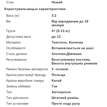
Стан
Новий
Користувальницькі характеристики
Вага (кг)
3.2
Вік
Від народження до 18
місяців
Група
0+ (0-13 кг)
Допустима вага
до 13
Матеріал
Текстиль, Екокожа
Особливості
Встановлюється на шасі
Стать дитини
Хлопчик,Дівчинка
Регулювання
Безступенева система,
Висота внутрішніх ременів
Ремені безпеки автокрісла
3 -точкові
Країна реєстрації бренду
Польща
Країна-виробник товару
Китай
Знімна оббивка
Так
Тип
Автокрісло
Тип кріплення
Штатний ремінь
Тип установки
Проти ходу руху