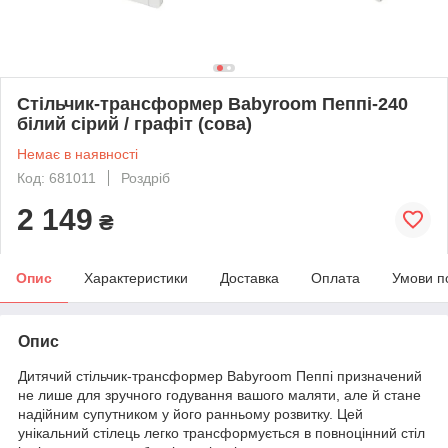
Стільчик-трансформер Babyroom Пеппі-240
білий сірий / графіт (сова)
Немає в наявності
Код: 681011
Роздріб
2 149
₴
Опис
Характеристики
Доставка
Оплата
Умови п
Опис
Дитячий стільчик-трансформер Babyroom Пеппі призначений
не лише для зручного годування вашого маляти, але й стане
надійним супутником у його ранньому розвитку. Цей
унікальний стілець легко трансформується в повноцінний стіл