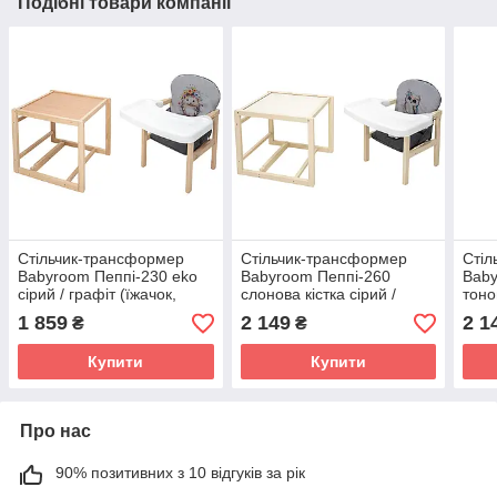
Подібні товари компанії
Стільчик-трансформер
Стільчик-трансформер
Стіл
Babyroom Пеппі-230 eko
Babyroom Пеппі-260
Baby
сірий / графіт (їжачок,
слонова кістка сірий /
тоно
квіти)
графіт (сова)
(сов
1 859
2 149
2 1
₴
₴
Купити
Купити
Про нас
90% позитивних з 10 відгуків за рік