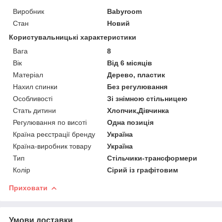
Виробник
Babyroom
Стан
Новий
Користувальницькі характеристики
Вага
8
Вік
Від 6 місяців
Матеріал
Дерево, пластик
Нахил спинки
Без регулювання
Особливості
Зі знімною стільницею
Стать дитини
Хлопчик,Дівчинка
Регулювання по висоті
Одна позиція
Країна реєстрації бренду
Україна
Країна-виробник товару
Україна
Тип
Стільчики-трансформери
Колір
Сірий із графітовим
Приховати
Умови доставки