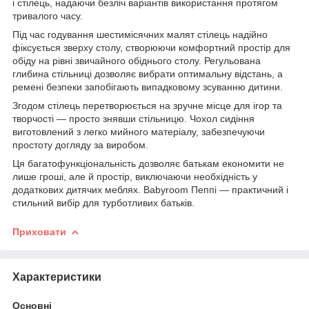
і стілець, надаючи безліч варіантів використання протягом
тривалого часу.
Під час годування шестимісячних малят стілець надійно
фіксується зверху столу, створюючи комфортний простір для
обіду на рівні звичайного обіднього столу. Регульована
глибина стільниці дозволяє вибрати оптимальну відстань, а
ремені безпеки запобігають випадковому зсуванню дитини.
Згодом стілець перетворюється на зручне місце для ігор та
творчості — просто знявши стільницю. Чохол сидіння
виготовлений з легко мийного матеріалу, забезпечуючи
простоту догляду за виробом.
Ця багатофункціональність дозволяє батькам економити не
лише гроші, але й простір, виключаючи необхідність у
додаткових дитячих меблях. Babyroom Пеппі — практичний і
стильний вибір для турботливих батьків.
Приховати
Характеристики
Основні