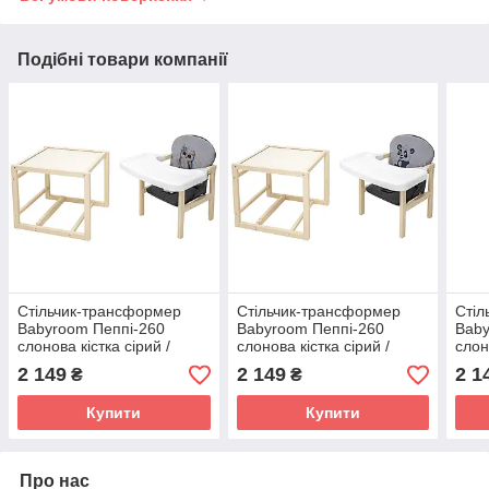
Подібні товари компанії
Стільчик-трансформер
Стільчик-трансформер
Стіл
Babyroom Пеппі-260
Babyroom Пеппі-260
Baby
слонова кістка сірий /
слонова кістка сірий /
слон
графіт (сова)
графіт (панда)
граф
2 149
2 149
2 1
₴
₴
Купити
Купити
Про нас