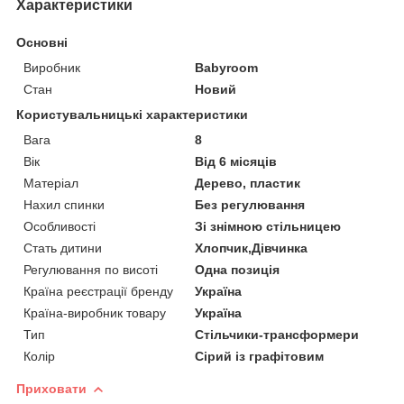
Характеристики
Основні
Виробник
Babyroom
Стан
Новий
Користувальницькі характеристики
Вага
8
Вік
Від 6 місяців
Матеріал
Дерево, пластик
Нахил спинки
Без регулювання
Особливості
Зі знімною стільницею
Стать дитини
Хлопчик,Дівчинка
Регулювання по висоті
Одна позиція
Країна реєстрації бренду
Україна
Країна-виробник товару
Україна
Тип
Стільчики-трансформери
Колір
Сірий із графітовим
Приховати