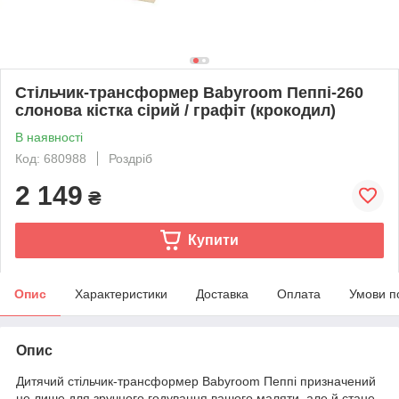
Стільчик-трансформер Babyroom Пеппі-260
слонова кістка сірий / графіт (крокодил)
В наявності
Код: 680988
Роздріб
2 149
₴
Купити
Опис
Характеристики
Доставка
Оплата
Умови п
Опис
Дитячий стільчик-трансформер Babyroom Пеппі призначений
не лише для зручного годування вашого маляти, але й стане