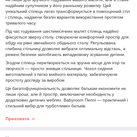
надійним супутником у його ранньому розвитку. Цей
унікальний стілець легко трансформується в повноцінний стіл
і стілець, надаючи безліч варіантів використання протягом
тривалого часу.
Під час годування шестимісячних малят стілець надійно
фіксується зверху столу, створюючи комфортний простір для
обіду на рівні звичайного обіднього столу. Регульована
глибина стільниці дозволяє вибрати оптимальну відстань, а
ремені безпеки запобігають випадковому зсуванню дитини.
Згодом стілець перетворюється на зручне місце для ігор та
творчості — просто знявши стільницю. Чохол сидіння
виготовлений з легко мийного матеріалу, забезпечуючи
простоту догляду за виробом.
Ця багатофункціональність дозволяє батькам економити не
лише гроші, але й простір, виключаючи необхідність у
додаткових дитячих меблях. Babyroom Пеппі — практичний і
стильний вибір для турботливих батьків.
Приховати