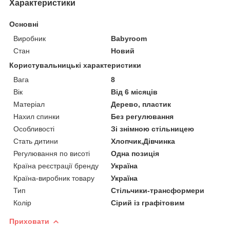
Характеристики
Основні
Виробник
Babyroom
Стан
Новий
Користувальницькі характеристики
Вага
8
Вік
Від 6 місяців
Матеріал
Дерево, пластик
Нахил спинки
Без регулювання
Особливості
Зі знімною стільницею
Стать дитини
Хлопчик,Дівчинка
Регулювання по висоті
Одна позиція
Країна реєстрації бренду
Україна
Країна-виробник товару
Україна
Тип
Стільчики-трансформери
Колір
Сірий із графітовим
Приховати