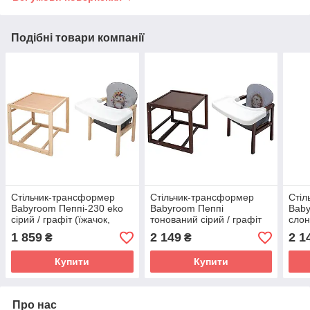
Подібні товари компанії
Стільчик-трансформер
Стільчик-трансформер
Стіл
Babyroom Пеппі-230 eko
Babyroom Пеппі
Baby
сірий / графіт (їжачок,
тонований сірий / графіт
слон
квіти)
(їжачок, серця)
граф
1 859
2 149
2 1
₴
₴
Купити
Купити
Про нас