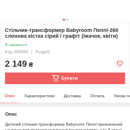
Стільчик-трансформер Babyroom Пеппі-260
слонова кістка сірий / графіт (їжачок, квіти)
В наявності
Код: 680986
Роздріб
2 149
₴
Купити
Опис
Характеристики
Доставка
Оплата
Умови п
Опис
Дитячий стільчик-трансформер Babyroom Пеппі призначений
не лише для зручного годування вашого маляти, але й стане