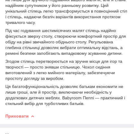
надійним супутником у його ранньому розвитку. Цей
унікальний стілець легко трансформується в повноцінний стіл
і стілець, надаючи безліч варіантів використання протягом
тривалого часу.
Під час годування шестимісячних малят стілець надійно
фіксується зверху столу, створюючи комфортний простір для
обіду на рівні звичайного обіднього столу. Регульована
глибина стільниці дозволяє вибрати оптимальну відстань, а
ремені безпеки запобігають випадковому зсуванню дитини.
Згодом стілець перетворюється на зручне місце для ігор та
творчості — просто знявши стільницю. Чохол сидіння
виготовлений з легко мийного матеріалу, забезпечуючи
простоту догляду за виробом.
Ця багатофункціональність дозволяє батькам економити не
лише гроші, але й простір, виключаючи необхідність у
додаткових дитячих меблях. Babyroom Пеппі — практичний і
стильний вибір для турботливих батьків.
Приховати