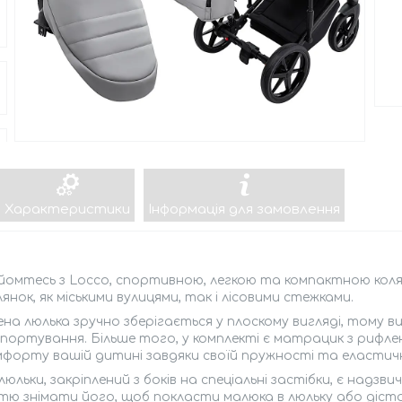
Характеристики
Інформація для замовлення
омтесь з Locco, спортивною, легкою та компактною коляск
янок, як міськими вулицями, так і лісовими стежками.
на люлька зручно зберігається у плоскому вигляді, тому в
ортування. Більше того, у комплекті є матрацик з рифлено
форту вашій дитині завдяки своїй пружності та еластичн
люльки, закріплений з боків на спеціальні застібки, є надз
стю знімати його, щоб покласти малюка в люльку або ді