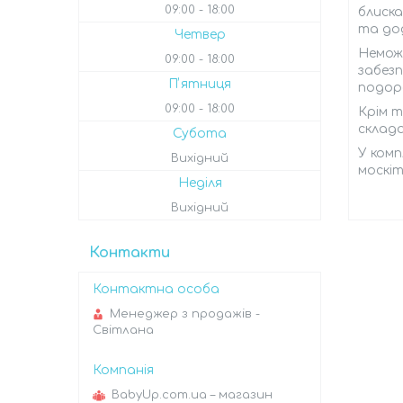
09:00
18:00
блиска
та дод
Четвер
Неможл
09:00
18:00
забезп
Пʼятниця
подор
09:00
18:00
Крім т
склада
Субота
У комп
Вихідний
москіт
Неділя
Вихідний
Контакти
Менеджер з продажів -
Світлана
BabyUp.com.ua – магазин