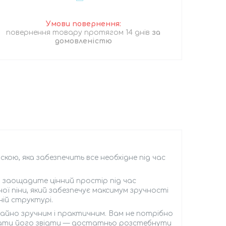
повернення товару протягом 14 днів
за
домовленістю
ою, яка забезпечить все необхідне під час
и заощадите цінний простір під час
ї піни, який забезпечує максимум зручності
ій структурі.
вичайно зручним і практичним. Вам не потрібно
стати його звідти — достатньо розстебнути