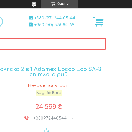
Кошик
+380 (97) 244-05-44
+380 (50) 578-84-69
ю
оляска 2 в 1 Adamex Locco Eco SA-3
світло-сірий
Немає в наявності
Код:
681063
24 599 ₴
+380972440544