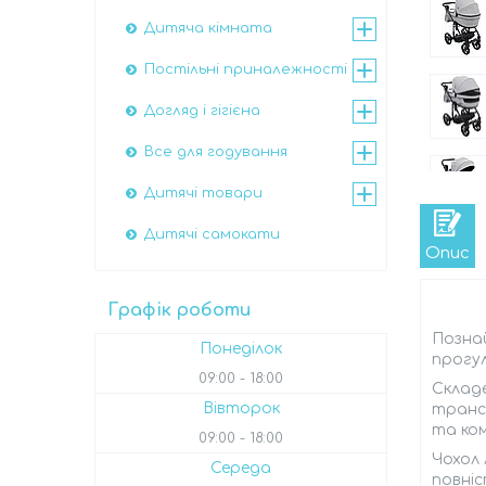
Дитяча кімната
Постільні приналежності
Догляд і гігієна
Все для годування
Дитячі товари
Дитячі самокати
Опис
Графік роботи
Познай
Понеділок
прогул
09:00
18:00
Складе
Вівторок
трансп
та ком
09:00
18:00
Чохол 
Середа
повні