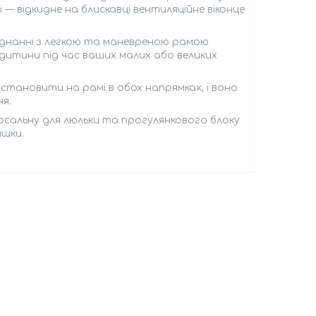
ї — відкидне на блискавці вентиляційне віконце
єднанні з легкою та маневреною рамою
 дитини під час ваших малих або великих
встановити на рамі в обох напрямках, і воно
я.
ерсальну для люльки та прогулянкового блоку
яшки.