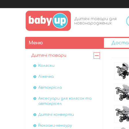
Дитячі товари для
новонароджених
Доста
Дитячі товари
Коляски
Ліжечка
Автокрісла
Аксесуари для колясок та
автокрісел
Дитячі конверти
Рюкзаки-кенгуру