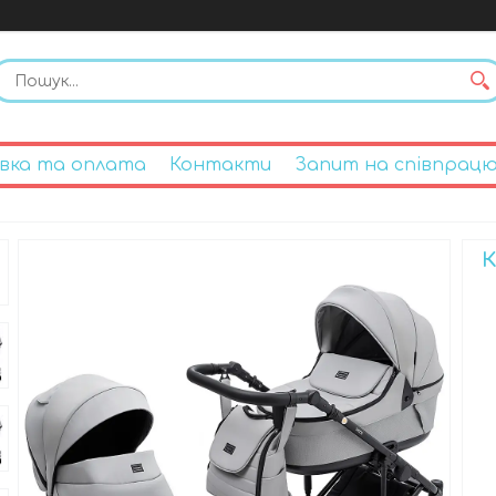
вка та оплата
Контакти
Запит на співпрац
К