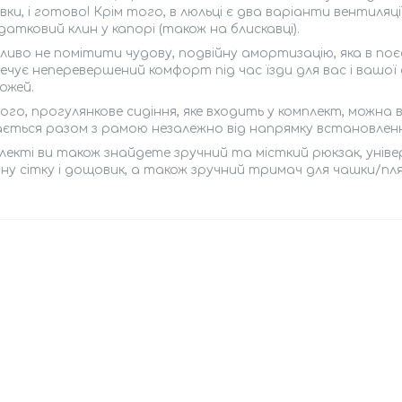
вки, і готово! Крім того, в люльці є два варіанти вентиляці
атковий клин у капорі (також на блискавці).
иво не помітити чудову, подвійну амортизацію, яка в по
ечує неперевершений комфорт під час їзди для вас і вашої
ожей.
ого, прогулянкове сидіння, яке входить у комплект, можна 
ється разом з рамою незалежно від напрямку встановленн
лекті ви також знайдете зручний та місткий рюкзак, унів
ну сітку і дощовик, а також зручний тримач для чашки/пл