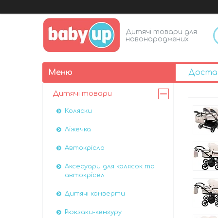
Дитячі товари для
новонароджених
Доста
Дитячі товари
Коляски
Ліжечка
Автокрісла
Аксесуари для колясок та
автокрісел
Дитячі конверти
Рюкзаки-кенгуру