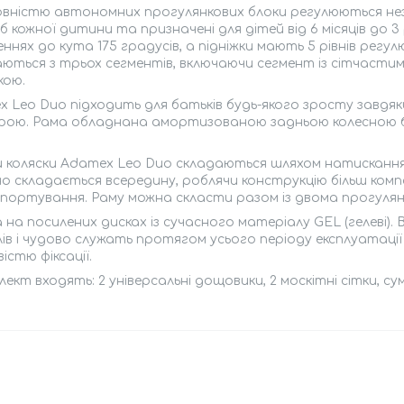
овністю автономних прогулянкових блоки регулюються нез
 кожної дитини та призначені для дітей від 6 місяців до 
ннях до кута 175 градусів, а підніжки мають 5 рівнів рег
ються з трьох сегментів, включаючи сегмент із сітчастим
кою.
 Leo Duo підходить для батьків будь-якого зросту завдяки
ірою. Рама обладнана амортизованою задньою колесною б
 коляски Adamex Leo Duo складаються шляхом натискання на
но складається всередину, роблячи конструкцію більш ком
портування. Раму можна скласти разом із двома прогулян
 на посилених дисках із сучасного матеріалу GEL (гелеві).
ів і чудово служать протягом усього періоду експлуатації 
істю фіксації.
лект входять: 2 універсальні дощовики, 2 москітні сітки, су