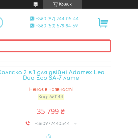
Кошик
+380 (97) 244-05-44
+380 (50) 578-84-69
ю
Коляска 2 в 1 для двійні Adamex Leo
Duo Eco SA-7 лате
Немає в наявності
Код:
681144
35 799 ₴
+380972440544