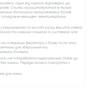
алежно один від одного відповідно до
3 років. Спинки налаштовуються в трьох
улювання. Капюшони прогулянкових блоків
 оглядовим віконцем і вентиляційною
 регульованій по висоті ручці, вкритій м'якою
азою та ножним гальмом із системою one-
 спеціальні фіксатори з боків, після чого
пактною для зберігання та
ковими блоками.
 Вони не потребують підкачування, стійкі до
без заміни. Передні колеса поворотні з
мка для мами.