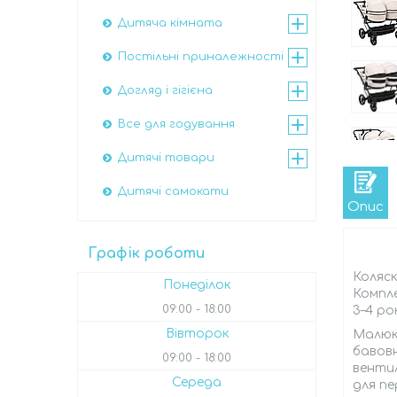
Дитяча кімната
Постільні приналежності
Догляд і гігієна
Все для годування
Дитячі товари
Дитячі самокати
Опис
Графік роботи
Коляск
Понеділок
Компле
09:00
18:00
3–4 рок
Вівторок
Малюки
бавовн
09:00
18:00
вентил
Середа
для пе