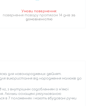
повернення товару протягом 14 днів
за
домовленістю
ляска для новонароджених двійнят.
для використання від народження малюків до
кг, з внутрішнім оздобленням із м'якої
ня. Люльки оснащені регульованою
ся в 7 положеннях і мають вбудовані ручки