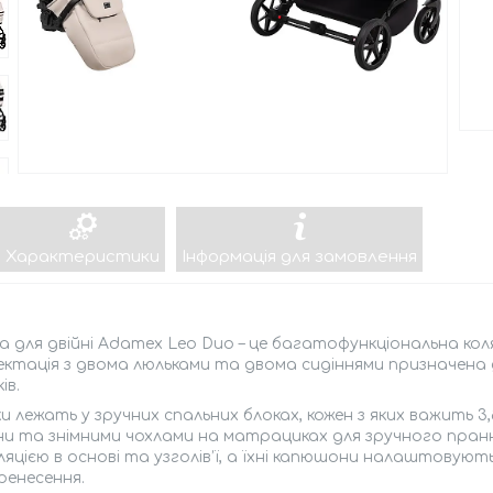
Характеристики
Інформація для замовлення
а для двійні Adamex Leo Duo – це багатофункціональна ко
ктація з двома люльками та двома сидіннями призначена 
ів.
 лежать у зручних спальних блоках, кожен з яких важить 3,8 
и та знімними чохлами на матрациках для зручного пран
яцією в основі та узголів’ї, а їхні капюшони налаштовують
ренесення.