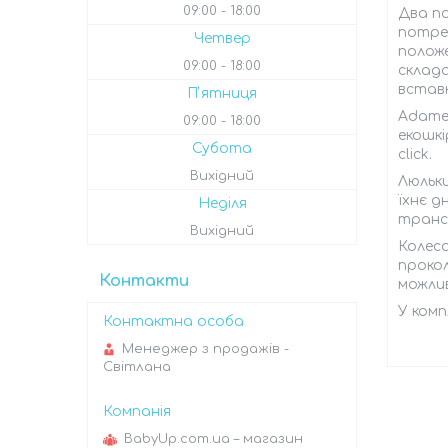
09:00
18:00
Два п
потреб
Четвер
положе
09:00
18:00
склада
встав
Пʼятниця
Adamex
09:00
18:00
екошк
Субота
click.
Вихідний
Люльки
їхнє д
Неділя
транс
Вихідний
Колеса
прокол
Контакти
можлив
У комп
Менеджер з продажів -
Світлана
BabyUp.com.ua – магазин