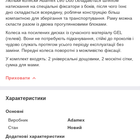
Люльки коляски Adamex Leo Duo складаються шляхом
натискання на спеціальні фіксатори з боків, після чого їхнє
дно складається всередину, роблячи конструкцію більш
компактною для зберігання та транспортування. Раму можна
скласти разом із двома прогулянковими блоками.
Колеса на посилених дисках із сучасного матеріалу GEL
(гелеві). Вони не потребують підкачування, стійкі до проколів і
чудово служать протягом усього періоду експлуатації без
заміни. Передні колеса поворотні з можливістю фіксації.
У комплект входять: 2 універсальні дощовики, 2 москітні сітки,
сумка для мами.
Приховати
Характеристики
Основні
Виробник
Adamex
Стан
Новий
Додаткові характеристики