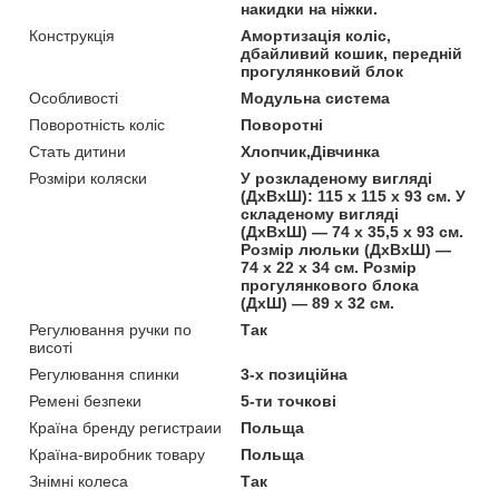
накидки на ніжки.
Конструкція
Амортизація коліс,
дбайливий кошик, передній
прогулянковий блок
Особливості
Модульна система
Поворотність коліс
Поворотні
Стать дитини
Хлопчик,Дівчинка
Розміри коляски
У розкладеному вигляді
(ДхВхШ): 115 х 115 х 93 см. У
складеному вигляді
(ДхВхШ) — 74 х 35,5 х 93 см.
Розмір люльки (ДхВхШ) —
74 х 22 х 34 см. Розмір
прогулянкового блока
(ДхШ) — 89 х 32 см.
Регулювання ручки по
Так
висоті
Регулювання спинки
3-х позиційна
Ремені безпеки
5-ти точкові
Країна бренду регистраии
Польща
Країна-виробник товару
Польща
Знімні колеса
Так