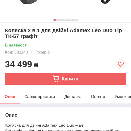
Коляска 2 в 1 для двійні Adamex Leo Duo Tip
TК-57 графіт
В наявності
Код: 681140
Роздріб
34 499
₴
Купити
Опис
Характеристики
Доставка
Оплата
Умови п
Опис
Коляска для двійні Adamex Leo Duo – це
багатофункціональна коляска для новонароджених двійнят.