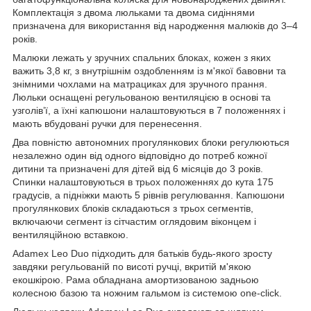
Комплектація з двома люльками та двома сидіннями
призначена для використання від народження малюків до 3–4
років.
Малюки лежать у зручних спальних блоках, кожен з яких
важить 3,8 кг, з внутрішнім оздобленням із м'якої бавовни та
знімними чохлами на матрациках для зручного прання.
Люльки оснащені регульованою вентиляцією в основі та
узголів’ї, а їхні капюшони налаштовуються в 7 положеннях і
мають вбудовані ручки для перенесення.
Два повністю автономних прогулянкових блоки регулюються
незалежно один від одного відповідно до потреб кожної
дитини та призначені для дітей від 6 місяців до 3 років.
Спинки налаштовуються в трьох положеннях до кута 175
градусів, а підніжки мають 5 рівнів регулювання. Капюшони
прогулянкових блоків складаються з трьох сегментів,
включаючи сегмент із сітчастим оглядовим віконцем і
вентиляційною вставкою.
Adamex Leo Duo підходить для батьків будь-якого зросту
завдяки регульованій по висоті ручці, вкритій м'якою
екошкірою. Рама обладнана амортизованою задньою
колесною базою та ножним гальмом із системою one-click.