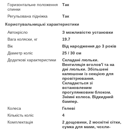
Горизонтальне положення
Так
спинки
Регульована підніжка
Так
Користувальницькі характеристики
Автокрісло
З можливістю установки
Вага коляски, кг
19.7
Вік
Від народження до 3 років
Діаметр коліс
25 / 30 см
Додаткові характеристики
Складані люльки.
Вентиляція вголов'ї та на
дні люльки. Збільшені
капюшони із секцією для
провітрювання.
Складається зі
встановленим
прогулянковим блоком.
Знімні колеса. Відкидний
бампер.
Колеса
Гелеві
Кількість коліс
4
Комплектація
2 дощовики, 2 москітні сітки,
сумка для мами, чохли-