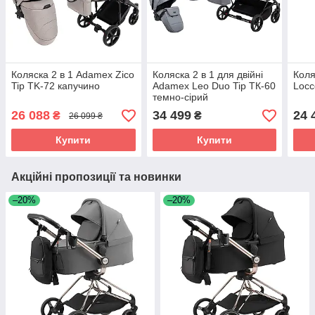
Коляска 2 в 1 Adamex Zico
Коляска 2 в 1 для двійні
Коля
Tip TK-72 капучино
Adamex Leo Duo Tip TК-60
Locc
темно-сірий
26 088
34 499
24 
₴
₴
26 099 ₴
Купити
Купити
Акційні пропозиції та новинки
–20%
–20%