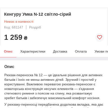
Кенгуру Умка N-12 світло-сірий
Немає в наявності
Код: 681147
Роздріб
1 259
₴
Опис
Характеристики
Доставка
Оплата
Умови п
Опис
Рюкзак-переноска № 12 — це ідеальне рішення для активних
батьків і їхніх не менш активних дітей. Зручний і простий у
користуванні. Важливою перевагою рюкзака-переноски є
новаторська конструкція несучих елементів — з'єднання
стегнового ременя з поясом на спину, яка розвантажує
хребет батьків і забезпечує максимальний комфорт носіння.
У рюкзаку-переносці передбачена додаткова вкладка, яка дає