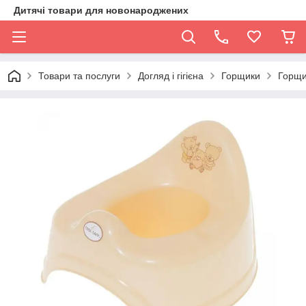
Дитячі товари для новонароджених
Товари та послуги
Догляд і гігієна
Горщики
Горщи