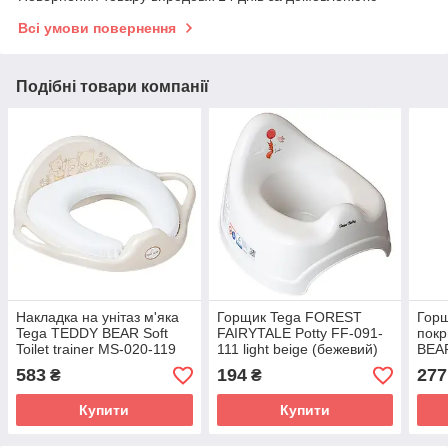
Всі умови повернення
Подібні товари компанії
Накладка на унітаз м'яка
Горщик Tega FOREST
Горщ
Tega TEDDY BEAR Soft
FAIRYTALE Potty FF-091-
пок
Toilet trainer MS-020-119
111 light beige (бежевий)
BEAR
beige (бежевий)
013-
583
194
277
₴
₴
Купити
Купити