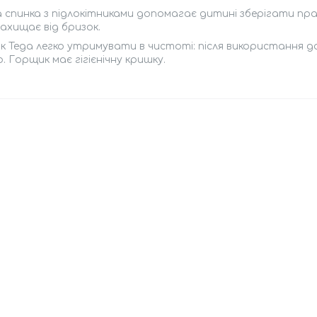
 спинка з підлокітниками допомагає дитині зберігати пра
захищає від бризок.
 Tega легко утримувати в чистоті: після використання д
. Горщик має гігієнічну кришку.