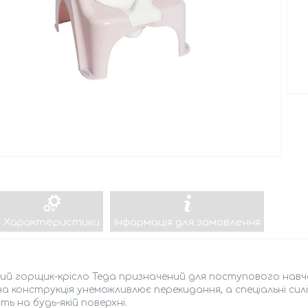
Характеристики
Інформація для замовлення
й горщик-крісло Tega призначений для поступового навча
а конструкція унеможливлює перекидання, а спеціальні сил
сть на будь-якій поверхні.