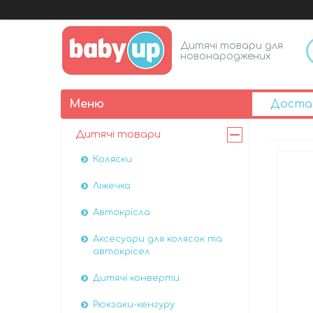
Дитячі товари для
новонароджених
Доста
Дитячі товари
Коляски
Ліжечка
Автокрісла
Аксесуари для колясок та
автокрісел
Дитячі конверти
Рюкзаки-кенгуру