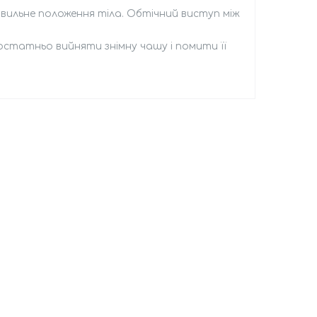
вильне положення тіла. Обтічний виступ між
остатньо вийняти знімну чашу і помити її