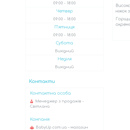
09:00
18:00
Висока
ніжок 
Четвер
Горщик
09:00
18:00
окремо
Пʼятниця
09:00
18:00
Субота
Вихідний
Неділя
Вихідний
Контакти
Менеджер з продажів -
Світлана
BabyUp.com.ua – магазин