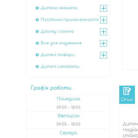
Дитяча кімната
Постільні приналежності
Догляд і гігієна
Все для годування
Дитячі товари
Дитячі самокати
Графік роботи
Понеділок
Опис
09:00
18:00
Вівторок
Дитячи
09:00
18:00
Надійн
Середа
стійкі