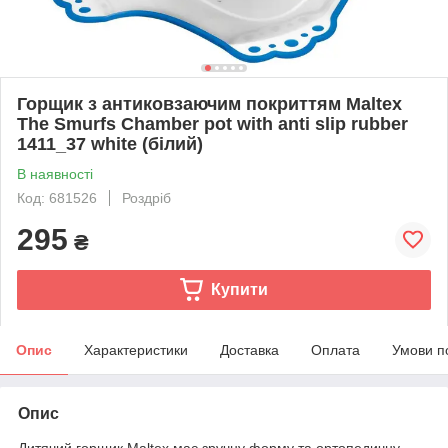
Горщик з антиковзаючим покриттям Maltex
The Smurfs Chamber pot with anti slip rubber
1411_37 white (білий)
В наявності
Код: 681526
Роздріб
295
₴
Купити
Опис
Характеристики
Доставка
Оплата
Умови п
Опис
Дитячий горщик Maltex має зручну форму та ортопедичну