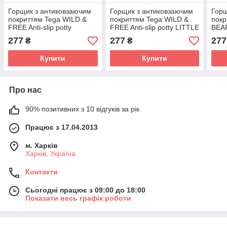
Горщик з антиковзаючим
Горщик з антиковзаючим
Горщ
покриттям Tega WILD &
покриттям Tega WILD &
пок
FREE Anti-slip potty
FREE Anti-slip potty LITTLE
BEAR
UNICORN DZ-001-103-
FOX DZ-001-103-LISEK-Z
013-
277
277
277
₴
₴
JEDNOROŻEC-R white /
white / green (білий /
pink (білий / рожевий)
зелений)
Купити
Купити
Про нас
90% позитивних з 10 відгуків за рік
Працює з 17.04.2013
м. Харків
Харків, Україна
Контакти
Сьогодні працює з 09:00 до 18:00
Показати весь графік роботи