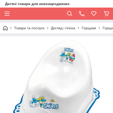
Дитячі товари для новонароджених
Товари та послуги
Догляд і гігієна
Горщики
Горщик