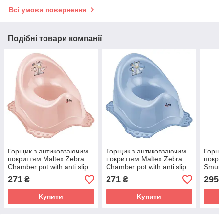
Всі умови повернення
Подібні товари компанії
Горщик з антиковзаючим
Горщик з антиковзаючим
Горщ
покриттям Maltex Zebra
покриттям Maltex Zebra
покр
Chamber pot with anti slip
Chamber pot with anti slip
Smur
rubber 6517_41 pink
rubber 6517_35 blue
anti
271
271
295
₴
₴
(рожевий)
(блакитний)
whit
Купити
Купити