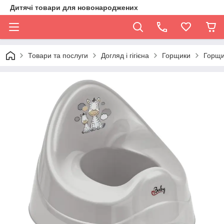
Дитячі товари для новонароджених
Товари та послуги
Догляд і гігієна
Горщики
Горщи