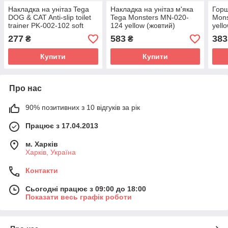
Накладка на унітаз Tega
Накладка на унітаз м'яка
Горщ
DOG & CAT Anti-slip toilet
Tega Monsters MN-020-
Mons
trainer PK-002-102 soft
124 yellow (жовтий)
yell
yellow (жовтий)
277
583
383
₴
₴
Купити
Купити
Про нас
90% позитивних з 10 відгуків за рік
Працює з 17.04.2013
м. Харків
Харків, Україна
Контакти
Сьогодні працює з 09:00 до 18:00
Показати весь графік роботи