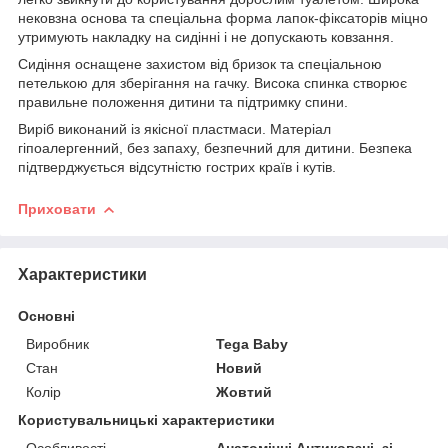
нековзна основа та спеціальна форма лапок-фіксаторів міцно
утримують накладку на сидінні і не допускають ковзання.
Сидіння оснащене захистом від бризок та спеціальною
петелькою для зберігання на гачку. Висока спинка створює
правильне положення дитини та підтримку спини.
Виріб виконаний із якісної пластмаси. Матеріал
гіпоалергенний, без запаху, безпечний для дитини. Безпека
підтверджується відсутністю гострих країв і кутів.
Приховати
Характеристики
Основні
Виробник
Tega Baby
Стан
Новий
Колір
Жовтий
Користувальницькі характеристики
Особливості
Анатомічні,Антиковзні, зі