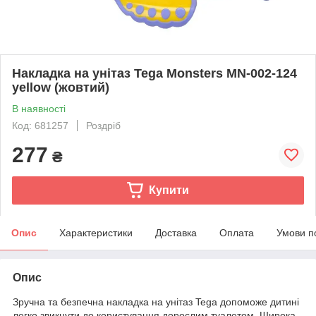
Накладка на унітаз Tega Monsters MN-002-124
yellow (жовтий)
В наявності
Код: 681257
Роздріб
277
₴
Купити
Опис
Характеристики
Доставка
Оплата
Умови п
Опис
Зручна та безпечна накладка на унітаз Tega допоможе дитині
легко звикнути до користування дорослим туалетом. Широка