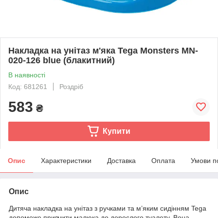
Накладка на унітаз м'яка Tega Monsters MN-
020-126 blue (блакитний)
В наявності
Код: 681261
Роздріб
583
₴
Купити
Опис
Характеристики
Доставка
Оплата
Умови п
Опис
Дитяча накладка на унітаз з ручками та м’яким сидінням Tega
допоможе привчити малюка до дорослого туалету. Вона