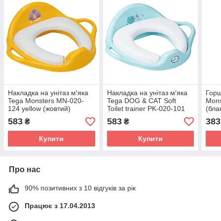
Накладка на унітаз м'яка
Накладка на унітаз м'яка
Горщ
Tega Monsters MN-020-
Tega DOG & CAT Soft
Mons
124 yellow (жовтий)
Toilet trainer PK-020-101
(бла
light blue (блакитний)
583
583
383
₴
₴
Купити
Купити
Про нас
90% позитивних з 10 відгуків за рік
Працює з 17.04.2013