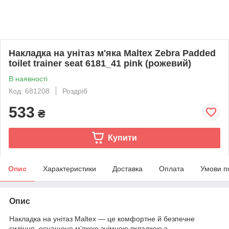
Накладка на унітаз м'яка Maltex Zebra Padded
toilet trainer seat 6181_41 pink (рожевий)
В наявності
Код: 681208
Роздріб
533
₴
Купити
Опис
Характеристики
Доставка
Оплата
Умови п
Опис
Накладка на унітаз Maltex — це комфортне й безпечне
сидіння, оснащене м’якою знімною вкладкою з