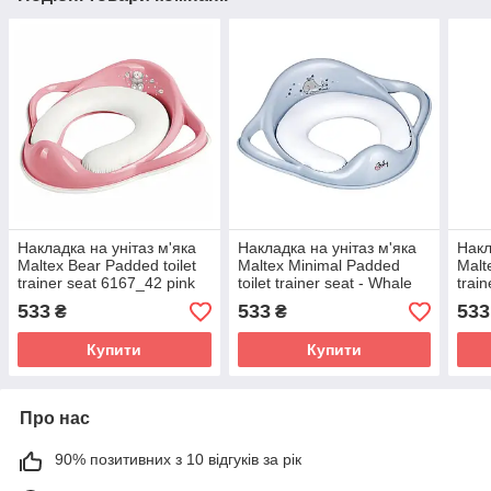
Накладка на унітаз м'яка
Накладка на унітаз м'яка
Накл
Maltex Bear Padded toilet
Maltex Minimal Padded
Malt
trainer seat 6167_42 pink
toilet trainer seat - Whale
trai
(рожевий)
6130_35 blue (блакитний)
(бла
533
533
533
₴
₴
Купити
Купити
Про нас
90% позитивних з 10 відгуків за рік