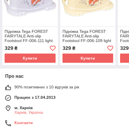
Підніжка Tega FOREST
Підніжка Tega FOREST
Підн
FAIRYTALE Anti-slip
FAIRYTALE Anti-slip
FAIR
Footstool FF-006-111 light
Footstool FF-006-109 light
Foot
beige (бежевий)
yellow (жовтий)
blue
329
329
329
₴
₴
Купити
Купити
Про нас
90% позитивних з 10 відгуків за рік
Працює з 17.04.2013
м. Харків
Харків, Україна
Контакти