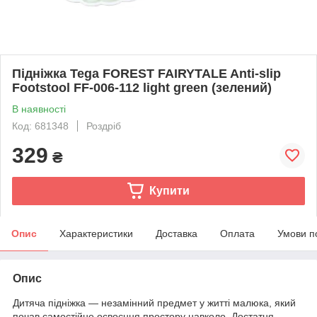
Підніжка Tega FOREST FAIRYTALE Anti-slip
Footstool FF-006-112 light green (зелений)
В наявності
Код: 681348
Роздріб
329
₴
Купити
Опис
Характеристики
Доставка
Оплата
Умови п
Опис
Дитяча підніжка — незамінний предмет у житті малюка, який
почав самостійне освоєння простору навколо. Достатня