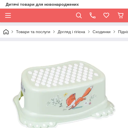
Дитячі товари для новонароджених
Товари та послуги
Догляд і гігієна
Сходинки
Підні