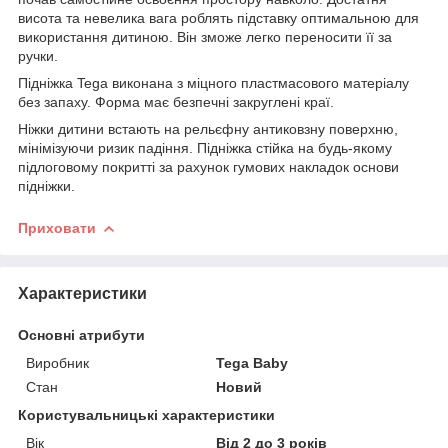
висота та невелика вага роблять підставку оптимальною для
використання дитиною. Він зможе легко переносити її за
ручки.
Підніжка Tega виконана з міцного пластмасового матеріалу
без запаху. Форма має безпечні закруглені краї.
Ніжки дитини встають на рельєфну антиковзну поверхню,
мінімізуючи ризик падіння. Підніжка стійка на будь-якому
підлоговому покритті за рахунок гумових накладок основи
підніжки.
Приховати
Характеристики
Основні атрибути
Виробник
Tega Baby
Стан
Новий
Користувальницькі характеристики
Вік
Від 2 до 3 років