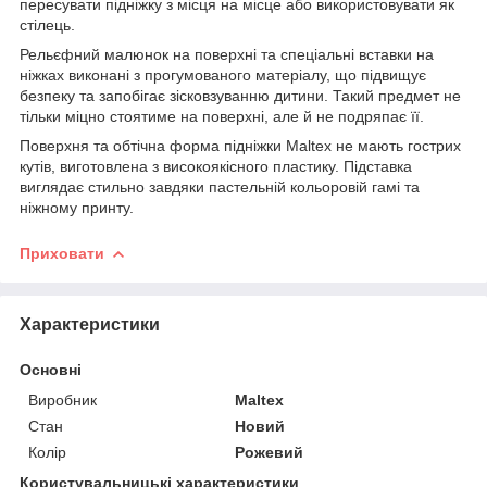
пересувати підніжку з місця на місце або використовувати як
стілець.
Рельєфний малюнок на поверхні та спеціальні вставки на
ніжках виконані з прогумованого матеріалу, що підвищує
безпеку та запобігає зісковзуванню дитини. Такий предмет не
тільки міцно стоятиме на поверхні, але й не подряпає її.
Поверхня та обтічна форма підніжки Maltex не мають гострих
кутів, виготовлена з високоякісного пластику. Підставка
виглядає стильно завдяки пастельній кольоровій гамі та
ніжному принту.
Приховати
Характеристики
Основні
Виробник
Maltex
Стан
Новий
Колір
Рожевий
Користувальницькі характеристики