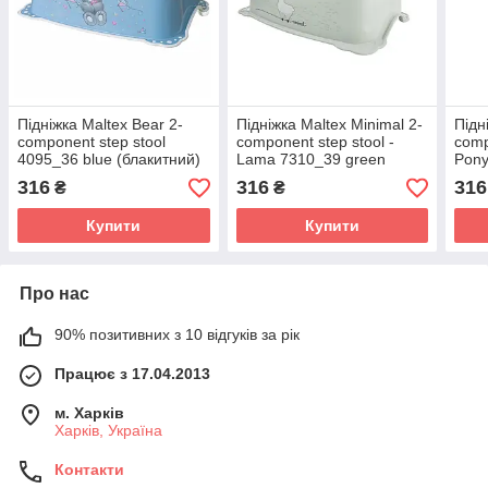
Підніжка Maltex Bear 2-
Підніжка Maltex Minimal 2-
Підн
component step stool
component step stool -
comp
4095_36 blue (блакитний)
Lama 7310_39 green
Pony
(зелений)
316
316
316
₴
₴
Купити
Купити
Про нас
90% позитивних з 10 відгуків за рік
Працює з 17.04.2013
м. Харків
Харків, Україна
Контакти