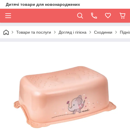
Дитячі товари для новонароджених
Товари та послуги
Догляд і гігієна
Сходинки
Підні