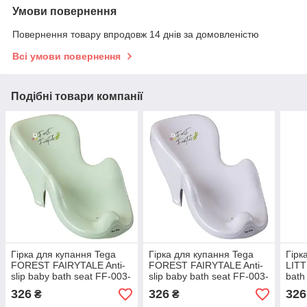
Умови повернення
Повернення товару впродовж 14 днів за домовленістю
Всі умови повернення
Подібні товари компанії
Гірка для купання Tega
Гірка для купання Tega
Гірк
FOREST FAIRYTALE Anti-
FOREST FAIRYTALE Anti-
LITT
slip baby bath seat FF-003-
slip baby bath seat FF-003-
bath
112 light green (зелений)
111 light beige (бежевий)
(м'я
326
326
326
₴
₴