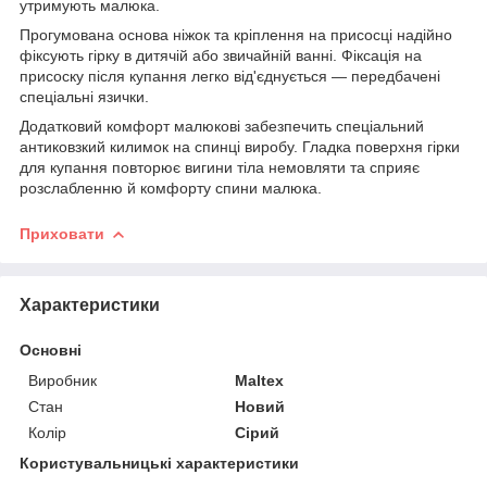
утримують малюка.
Прогумована основа ніжок та кріплення на присосці надійно
фіксують гірку в дитячій або звичайній ванні. Фіксація на
присоску після купання легко від'єднується — передбачені
спеціальні язички.
Додатковий комфорт малюкові забезпечить спеціальний
антиковзкий килимок на спинці виробу. Гладка поверхня гірки
для купання повторює вигини тіла немовляти та сприяє
розслабленню й комфорту спини малюка.
Приховати
Характеристики
Основні
Виробник
Maltex
Стан
Новий
Колір
Сірий
Користувальницькі характеристики