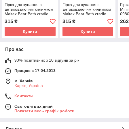
Гірка для купання з
Гірка для купання з
Гірк
антиковзаючим килимком
антиковзаючим килимком
Mini
Maltex Bear Bath cradle
Maltex Bear Bath cradle
0980
with anti-slip mat 1940_42
with anti-slip mat 1940_36
315
315
262
₴
₴
pink (рожевий)
blue (блакитний)
Купити
Купити
Про нас
90% позитивних з 10 відгуків за рік
Працює з 17.04.2013
м. Харків
Харків, Україна
Контакти
Сьогодні вихідний
Показати весь графік роботи
Про нас