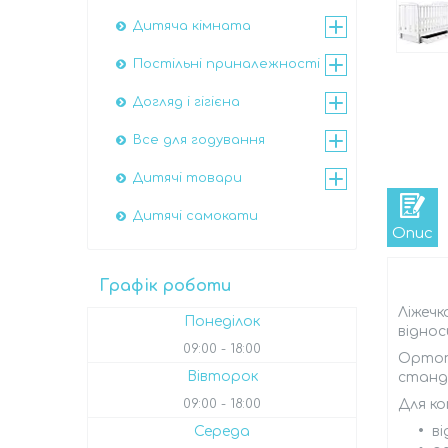
Дитяча кімната
Постільні приналежності
Догляд і гігієна
Все для годування
Дитячі товари
Дитячі самокати
Опис
Графік роботи
Ліжечк
Понеділок
віднос
09:00
18:00
Ортопе
Вівторок
станда
Для ко
09:00
18:00
ві
Середа