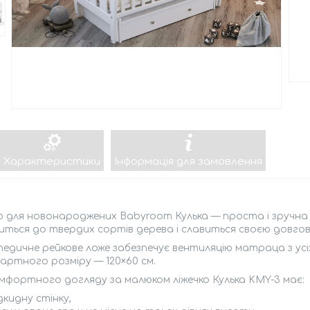
Характеристики
Інформація для замовлення
о для новонароджених Babyroom Кулька — проста і зручна 
иться до твердих сортів дерева і славиться своєю довгов
дичне рейкове ложе забезпечує вентиляцію матраца з усіх
ртного розміру — 120×60 см.
мфортного догляду за малюком ліжечко Кулька KMY-3 має:
дкидну стінку,