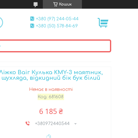
Кошик
+380 (97) 244-05-44
+380 (50) 578-84-69
ю
Ліжко Bair Кулька KMY-3 маятник,
шухляда, відкидний бік бук білий
Немає в наявності
Код:
681608
6 185 ₴
+380972440544