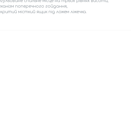
гульоване спальне місце на трьох рівнях висоти,
еханізм поперечного гойдання,
критий місткий ящик під ложем ліжечка.