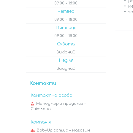
ре
09:00
18:00
м
Четвер
за
09:00
18:00
Пʼятниця
09:00
18:00
Субота
Вихідний
Неділя
Вихідний
Контакти
Менеджер з продажів -
Світлана
BabyUp.com.ua – магазин