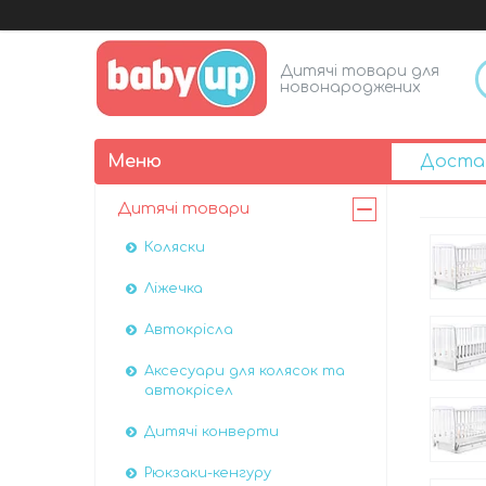
Дитячі товари для
новонароджених
Доста
Дитячі товари
Коляски
Ліжечка
Автокрісла
Аксесуари для колясок та
автокрісел
Дитячі конверти
Рюкзаки-кенгуру