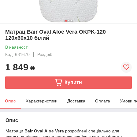
Матрац Bair Oval Aloe Vera OKPK-120
120x60x10 білий
В наявності
Код: 681670
Роздріб
1 849
₴
Купити
Опис
Характеристики
Доставка
Оплата
Умови п
Опис
Матраци
Bair Oval Aloe Vera
розроблені спеціально для
овальних ліжечок, точно повторюючи їхню вигнуту форму.