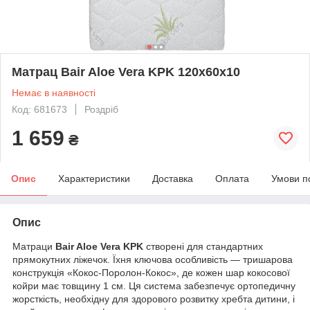
Матрац Bair Aloe Vera KPK 120x60x10
Немає в наявності
Код: 681673
Роздріб
1 659
₴
Опис
Характеристики
Доставка
Оплата
Умови п
Опис
Матраци
Bair Aloe Vera KPK
створені для стандартних
прямокутних ліжечок. Їхня ключова особливість — тришарова
конструкція «Кокос-Поролон-Кокос», де кожен шар кокосової
койри має товщину 1 см. Ця система забезпечує ортопедичну
жорсткість, необхідну для здорового розвитку хребта дитини, і