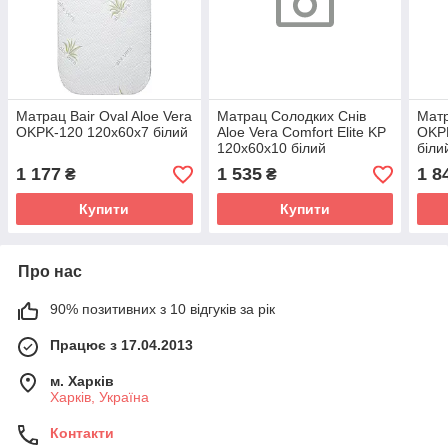
Матрац Bair Oval Aloe Vera
Матрац Солодких Снів
Матр
OKPK-120 120x60x7 білий
Aloe Vera Comfort Elite KP
OKP
120x60x10 білий
біли
1 177
1 535
1 8
₴
₴
Купити
Купити
Про нас
90% позитивних з 10 відгуків за рік
Працює з 17.04.2013
м. Харків
Харків, Україна
Контакти