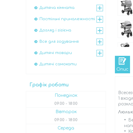
Дитяча кімната
Постільні приналежності
Догляд і гігієна
Все для годування
Дитячі товари
Дитячі самокати
Опис
Графік роботи
Всесез
Понеділок
1 вход
09:00
18:00
розкл
Вівторок
Люльк
Б
09:00
18:00
нап
Середа
К