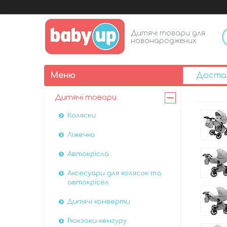
Дитячі товари для
новонароджених
Доста
Дитячі товари
Коляски
Ліжечка
Автокрісла
Аксесуари для колясок та
автокрісел
Дитячі конверти
Рюкзаки-кенгуру