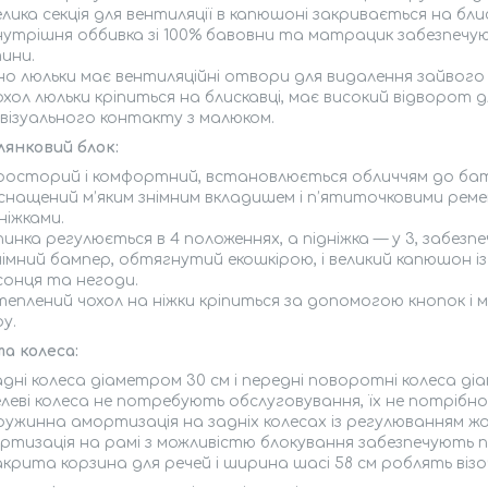
лика секція для вентиляції в капюшоні закривається на бли
нутрішня оббивка зі 100% бавовни та матрацик забезпечу
ини.
но люльки має вентиляційні отвори для видалення зайвого 
хол люльки кріпиться на блискавці, має високий відворот д
 візуального контакту з малюком.
лянковий блок:
росторий і комфортний, встановлюється обличчям до бать
снащений м’яким знімним вкладишем і п’ятиточковими рем
ніжками.
пинка регулюється в 4 положеннях, а підніжка — у 3, забез
німний бампер, обтягнутий екошкірою, і великий капюшон 
 сонця та негоди.
теплений чохол на ніжки кріпиться за допомогою кнопок і 
у.
а колеса:
дні колеса діаметром 30 см і передні поворотні колеса ді
елеві колеса не потребують обслуговування, їх не потрібн
ружинна амортизація на задніх колесах із регулюванням
ртизація на рамі з можливістю блокування забезпечують пл
крита корзина для речей і ширина шасі 58 см роблять візоч