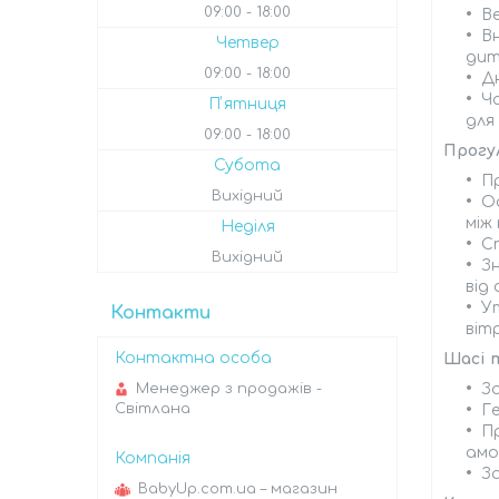
09:00
18:00
Ве
В
Четвер
дит
09:00
18:00
Д
Чо
Пʼятниця
для
09:00
18:00
Прогу
Субота
П
Вихідний
О
між 
Неділя
С
Вихідний
З
від
У
Контакти
вітр
Шасі т
За
Менеджер з продажів -
Світлана
Г
П
амо
За
BabyUp.com.ua – магазин