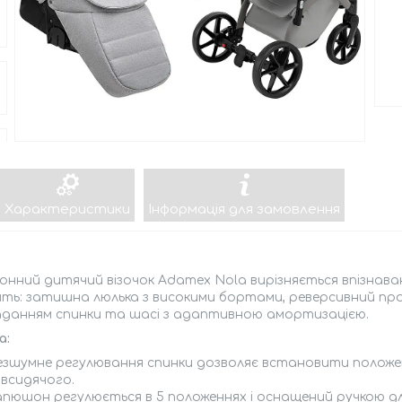
Характеристики
Інформація для замовлення
онний дитячий візочок Adamex Nola вирізняється впізнаван
ять: затишна люлька з високими бортами, реверсивний пр
аданням спинки та шасі з адаптивною амортизацією.
а:
езшумне регулювання спинки дозволяє встановити положен
івсидячого.
апюшон регулюється в 5 положеннях і оснащений ручкою дл