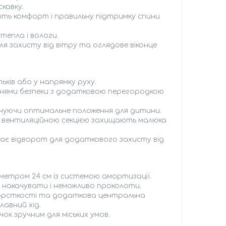
скавку.
ють комфорт і правильну підтримку спини
тепла і вологи.
ля захисту від вітру та оглядове віконце
ків або у напрямку руху.
енями безпеки з додатковою перегородкою
печуючи оптимальне положення для дитини.
із вентиляційною секцією захищають малюка
має відворот для додаткового захисту від
аметром 24 см із системою амортизації.
о накачувати і неможливо проколоти.
 жорсткості та додаткова центральна
авний хід.
ок зручним для міських умов.