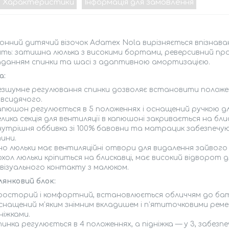
Характеристики
Інформація для замовлення
онний дитячий візочок Adamex Nola вирізняється впізнаван
ять: затишна люлька з високими бортами, реверсивний пр
аданням спинки та шасі з адаптивною амортизацією.
а:
езшумне регулювання спинки дозволяє встановити положен
івсидячого.
апюшон регулюється в 5 положеннях і оснащений ручкою дл
лика секція для вентиляції в капюшоні закривається на бли
нутрішня оббивка зі 100% бавовни та матрацик забезпечу
ини.
но люльки має вентиляційні отвори для видалення зайвого 
хол люльки кріпиться на блискавці, має високий відворот д
 візуального контакту з малюком.
лянковий блок:
росторий і комфортний, встановлюється обличчям до бать
снащений м’яким знімним вкладишем і п’ятиточковими рем
ніжками.
пинка регулюється в 4 положеннях, а підніжка — у 3, забез