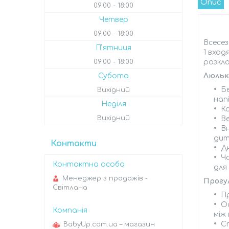
Опис
09:00
18:00
Четвер
09:00
18:00
Всесез
Пʼятниця
1 вход
09:00
18:00
розкл
Субота
Люльк
Б
Вихідний
нап
Неділя
К
Вихідний
Ве
В
дит
Контакти
Д
Чо
для
Менеджер з продажів -
Прогу
Світлана
П
О
між 
С
BabyUp.com.ua – магазин