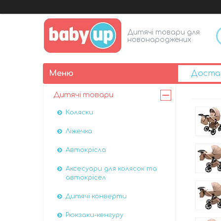
Дитячі товари для
новонароджених
Доста
Дитячі товари
Коляски
Ліжечка
Автокрісла
Аксесуари для колясок та
автокрісел
Дитячі конверти
Рюкзаки-кенгуру