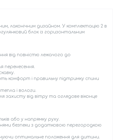
им, лаконічним дизайном. У комплектацію 2 в
огулянковий блок із горизонтальним
ня від повністю лежачого до
я перенесення.
скавку.
ють комфорт і правильну підтримку спини
тепла і вологи.
ля захисту від вітру та оглядове віконце
ків або у напрямку руху.
енями безпеки з додатковою перегородкою
печуючи оптимальне положення для дитини.