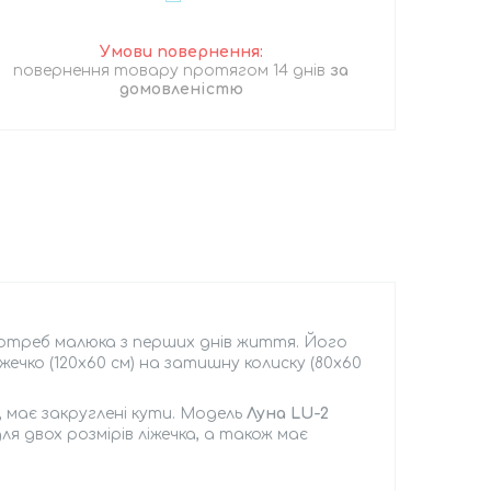
повернення товару протягом 14 днів
за
домовленістю
треб малюка з перших днів життя. Його
чко (120x60 см) на затишну колиску (80x60
, має закруглені кути. Модель
Луна LU-2
я двох розмірів ліжечка, а також має