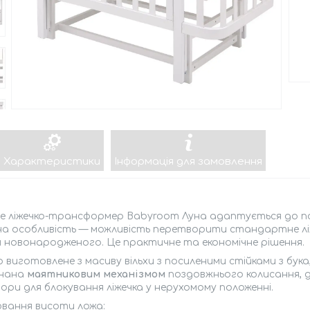
Характеристики
Інформація для замовлення
е ліжечко-трансформер Babyroom Луна адаптується до по
а особливість — можливість перетворити стандартне ліже
я новонародженого. Це практичне та економічне рішення.
о виготовлене з масиву вільхи з посиленими стійками з бука
нана
маятниковим механізмом
поздовжнього колисання, дл
ори для блокування ліжечка у нерухомому положенні.
ювання висоти ложа: