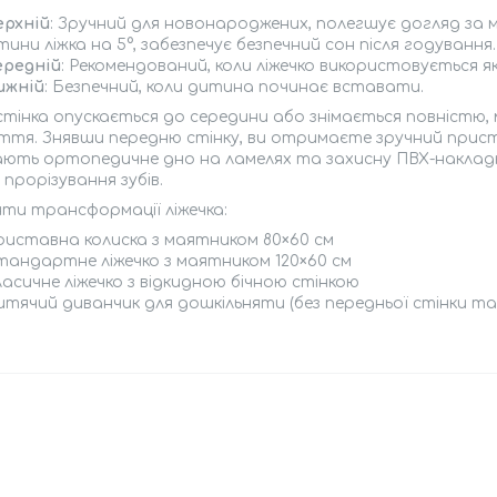
ерхній
: Зручний для новонароджених, полегшує догляд за м
тини ліжка на 5°, забезпечує безпечний сон після годування.
ередній
: Рекомендований, коли ліжечко використовується я
ижній
: Безпечний, коли дитина починає вставати.
стінка опускається до середини або знімається повністю, 
иття. Знявши передню стінку, ви отримаєте зручний прис
ють ортопедичне дно на ламелях та захисну ПВХ-накладку н
 прорізування зубів.
ти трансформації ліжечка:
риставна колиска з маятником 80×60 см
тандартне ліжечко з маятником 120×60 см
асичне ліжечко з відкидною бічною стінкою
итячий диванчик для дошкільняти (без передньої стінки т