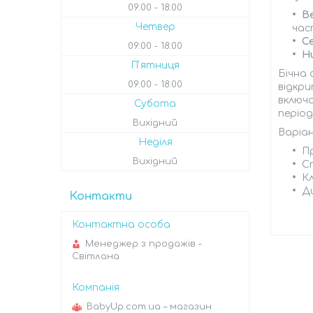
09:00
18:00
В
Четвер
час
С
09:00
18:00
Н
Пʼятниця
Бічна 
09:00
18:00
відкр
включа
Субота
період
Вихідний
Варіан
Неділя
П
Вихідний
С
Кл
Д
Контакти
Менеджер з продажів -
Світлана
BabyUp.com.ua – магазин