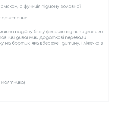
алюком, а функція підйому головної
к приставне.
маючи надійну бічну фіксацію від випадкового
тавний диванчик. Додаткові переваги
а бортик, яка вбереже і дитину, і ліжечко в
а маятника)