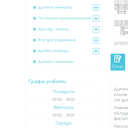
Дитяча кімната
Постільні приналежності
Догляд і гігієна
Все для годування
Дитячі товари
Дитячі самокати
Опис
Графік роботи
Дитяч
Понеділок
головн
09:00
18:00
см) дл
Вівторок
Ліжечк
облад
09:00
18:00
фіксат
Середа
Регул