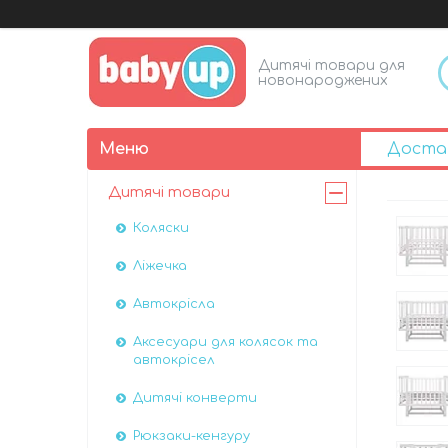
Дитячі товари для
новонароджених
Доста
Дитячі товари
Коляски
Ліжечка
Автокрісла
Аксесуари для колясок та
автокрісел
Дитячі конверти
Рюкзаки-кенгуру