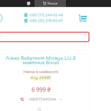
Кошик
+380 (97) 244-05-44
+380 (50) 578-84-69
ю
Ліжко Babyroom Місяць LU-2
маятник білий
Немає в наявності
Код:
681889
6 999 ₴
+380972440544