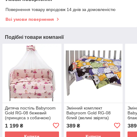
Повернення товару впродовж 14 днів за домовленістю
Всі умови повернення
Подібні товари компанії
Дитяча постіль Babyroom
Змінний комплект
Змін
Gold RG-08 бежевий
Babyroom Gold RG-08
Baby
(принцеса з собачкою)
білий (великі звірята)
блак
1 199
389
389
₴
₴
Купити
Купити