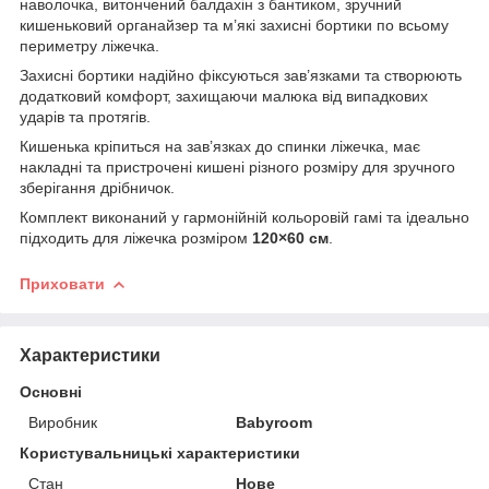
наволочка, витончений балдахін з бантиком, зручний
кишеньковий органайзер та м’які захисні бортики по всьому
периметру ліжечка.
Захисні бортики надійно фіксуються зав’язками та створюють
додатковий комфорт, захищаючи малюка від випадкових
ударів та протягів.
Кишенька кріпиться на зав’язках до спинки ліжечка, має
накладні та пристрочені кишені різного розміру для зручного
зберігання дрібничок.
Комплект виконаний у гармонійній кольоровій гамі та ідеально
підходить для ліжечка розміром
120×60 см
.
Приховати
Характеристики
Основні
Виробник
Babyroom
Користувальницькі характеристики
Стан
Нове