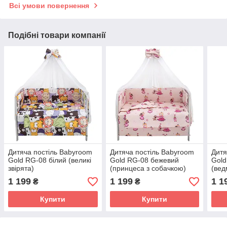
Всі умови повернення
Подібні товари компанії
Дитяча постіль Babyroom
Дитяча постіль Babyroom
Дитя
Gold RG-08 білий (великі
Gold RG-08 бежевий
Gold
звірята)
(принцеса з собачкою)
(вед
1 199
1 199
1 1
₴
₴
Купити
Купити