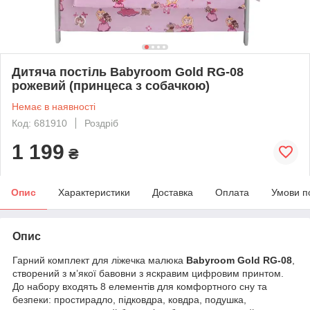
Дитяча постіль Babyroom Gold RG-08
рожевий (принцеса з собачкою)
Немає в наявності
Код: 681910
Роздріб
1 199
₴
Опис
Характеристики
Доставка
Оплата
Умови п
Опис
Гарний комплект для ліжечка малюка
Babyroom Gold RG-08
,
створений з м’якої бавовни з яскравим цифровим принтом.
До набору входять 8 елементів для комфортного сну та
безпеки: простирадло, підковдра, ковдра, подушка,