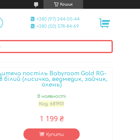
Кошик
+380 (97) 244-05-44
+380 (50) 578-84-69
ю
Дитяча постіль Babyroom Gold RG-
8 білий (лисичка, ведмедик, зайчик,
олень)
В наявності
Код:
681901
1 199 ₴
Купити