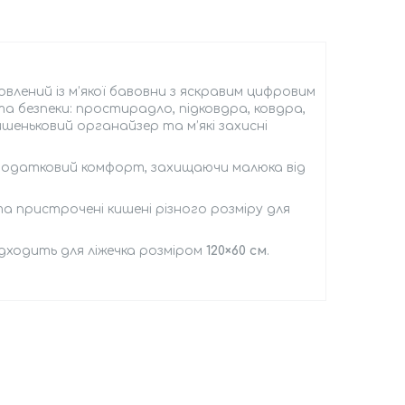
овлений із м’якої бавовни з яскравим цифровим
а безпеки: простирадло, підковдра, ковдра,
шеньковий органайзер та м’які захисні
 додатковий комфорт, захищаючи малюка від
 та пристрочені кишені різного розміру для
ідходить для ліжечка розміром
120×60 см
.