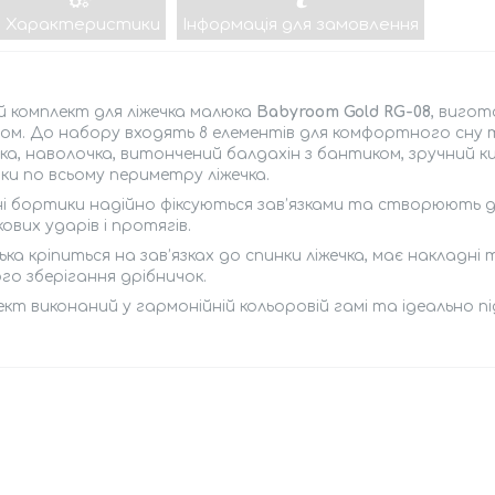
Характеристики
Інформація для замовлення
 комплект для ліжечка малюка
Babyroom Gold RG-08
, вигот
м. До набору входять 8 елементів для комфортного сну т
а, наволочка, витончений балдахін з бантиком, зручний ки
и по всьому периметру ліжечка.
ні бортики надійно фіксуються зав’язками та створюють
ових ударів і протягів.
ка кріпиться на зав’язках до спинки ліжечка, має накладні
го зберігання дрібничок.
кт виконаний у гармонійній кольоровій гамі та ідеально п