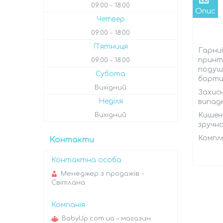
09:00
18:00
Опис
Четвер
09:00
18:00
Пʼятниця
Гарний
принто
09:00
18:00
подушк
Субота
бортик
Вихідний
Захис
Неділя
випадк
Вихідний
Кишень
зручно
Компле
Контакти
Менеджер з продажів -
Світлана
BabyUp.com.ua – магазин