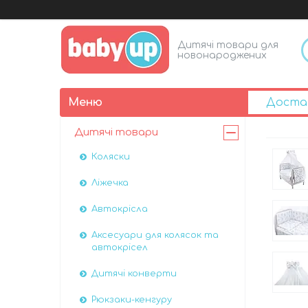
Дитячі товари для
новонароджених
Доста
Дитячі товари
Коляски
Ліжечка
Автокрісла
Аксесуари для колясок та
автокрісел
Дитячі конверти
Рюкзаки-кенгуру